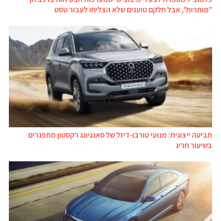
"מותרות", אבל חלקם טוענים שלא הצליחו לעבור טסט
תביעה ייצוגית: מנועי טורבו-דיזל של סאנגיונג רקסטון מתפגרים
בשיעור חריג