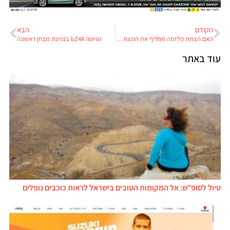
הקודם
הבא
האם הצתת פלזמה תחליף את המצתים ברכב ותגביר ב-20% את יעילות מנועי הבנזין?
טויוטה bZ4X בנהיגת מבחן ראשונה
עוד באתר
טיול לסופ"ש: אל המקומות הטובים בישראל לראות כוכבים נופלים