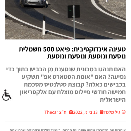
טעינה אינדוקטיבית: פיאט 500 חשמלית
נוסעת ונוסעת ונוסעת ונוסעת
האם תנהגו במכונית שנטענת מן הכביש בתוך כדי
נסיעה? האם "אומת הסטארט אפ" תשקיע
בכבישים כאלה? קבוצת סטלנטיס מסכמת
חמישה חודשי פיילוט מוצלח עם אלקטריאון
הישראלית
גיל מלמד
13 ביוני, 2022
יח״צ Thecar
אוהבים את הכתבה? שתפו אותה עם חברים, בעמוד שלכם ובקהילות שבהן אתם