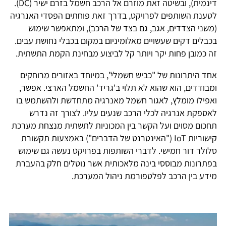
דינמית), ובשיטה זאת מוזרם אל הרכב חשמל בזרם ישיר (DC).
לטענת השותפים לפרויקט, בדרך זאת פוחתים הפסדי האנרגיה
(משני הצדדים, אגב, גם בצד של הרכב), ומתאפשר שימוש
בכבלים דקים שעשויים מאלומיניום במקום בכבלי נחושת עבים.
זה כמובן פחות יקר ויותר קל לביצוע מבחינת הקמת התשתית.
אחד היתרונות של "כביש חשמלי", במיוחד באזורים מרוחקים
ומבודדים, הוא שהוא לא תלוי ב'גריד' החשמל הארצי. אפשר,
ואפילו מומלץ, לאגור חשמל מאנרגיה מתחדשת ולהשתמש בו
לאספקת אנרגיה לכלי הרכב שנעים עליו. לצורך זה נדרש
תחכום מסוים ועל הקשר בין המכוניות לתשתית מנצחת מערכת
קישוריות IoT ("האינטרנט של הדברים") באמצעות תקשורת
סלולר דור חמישי. לדברי השותפות בפרויקט נעשה גם שימוש
בפתרונות מבוססי בינה מלאכותית אשר נוטלים חלק בהעברת
מידע בין הרכב לפלטפורמת ניהול המערכת.