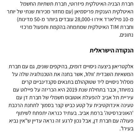
חברת הבניה האיטלקית פיזרוטי, חברת תשתיות החשמל
האיטלקית הענקית פריסמיאן (עם מחזור מכירות שנתי של יותר
מ-10 מיליארד אירו ו-28,000 עובדים ביותר מ-50 מדינות)
וחברת TIM האיטלקית שמתמחה בהקמת ותפעול מרכזי
נתונים.
הנקודה הישראלית
אלקטריאון ביצעה ניסויים דומים, בהיקפים שונים, גם עם חברת
המשאיות השבדית 'וולוו', אשר בחנה את הטכנולוגיה שלה על
מסלול ניסויים ליד שטוקהולם בתנאים סקנדינביים קרים
במיוחד, וכבר בתחילת שנת 2019 היא הכריזה על פיילוט עם
עיריית תל אביב להפעלת אוטובוס חשמלי של חברת דן עם
טעינה אינדוקטיבית על קטע כביש קצר בסמוך לתחנת הרכבת
'האוניברסיטה' ברמת אביב. בעתיד כנראה יתפתח לשיתוף
פעולה עם חברת דן, אבל נכון לרגע זה נראה עדיין ש"אין נביא
בעירו".