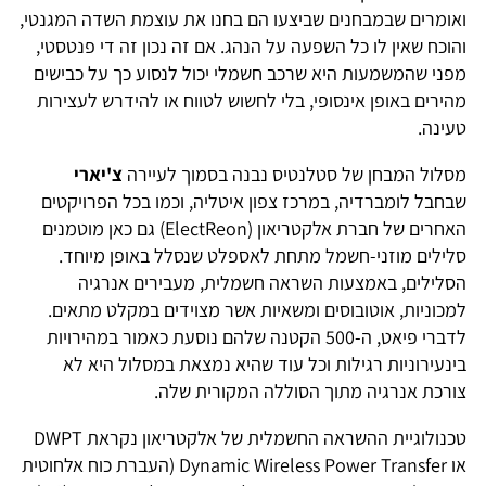
ואומרים שבמבחנים שביצעו הם בחנו את עוצמת השדה המגנטי,
והוכח שאין לו כל השפעה על הנהג. אם זה נכון זה די פנטסטי,
מפני שהמשמעות היא שרכב חשמלי יכול לנסוע כך על כבישים
מהירים באופן אינסופי, בלי לחשוש לטווח או להידרש לעצירות
טעינה.
מסלול המבחן של סטלנטיס נבנה בסמוך לעיירה
צ'יארי
שבחבל לומברדיה, במרכז צפון איטליה, וכמו בכל הפרויקטים
האחרים של חברת אלקטריאון (ElectReon) גם כאן מוטמנים
סלילים מוזני-חשמל מתחת לאספלט שנסלל באופן מיוחד.
הסלילים, באמצעות השראה חשמלית, מעבירים אנרגיה
למכוניות, אוטובוסים ומשאיות אשר מצוידים במקלט מתאים.
לדברי פיאט, ה-500 הקטנה שלהם נוסעת כאמור במהירויות
בינעירוניות רגילות וכל עוד שהיא נמצאת במסלול היא לא
צורכת אנרגיה מתוך הסוללה המקורית שלה.
טכנולוגיית ההשראה החשמלית של אלקטריאון נקראת DWPT
או Dynamic Wireless Power Transfer (העברת כוח אלחוטית