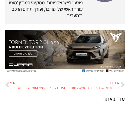
פוסט' ו'ישראל פוסט'. ממקימי המגזין 'מוטו',
עורך ראשי של 'טורבו', ועורך תחום הרכב
ב'מעריב'.
הקודם
הבא
יוגו חוזרת: האם סרביה ממציאה מחדש את "מכונית העם"?
היכונו לביאת המיני החשמלית: BYD דולפין SURF ב-115,000 שקלים
עוד באתר