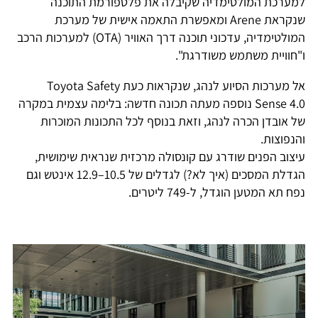
למערכת המולטימדיה שקיבלה את פלטפורמת התוכנה
שנקראת Arene ומאפשרת התאמה אישית של מערכת
המולטימדיה, עדכוני תוכנה דרך האוויר (OTA) למערכות הרכב
ו"חוויית משתמש משודרגת".
אל מערכות הסיוע לנהג, שנקראות כעת Toyota Safety
Sense 4.0 נוספה מעתה תכונה חדשה: בלימה עצמית במקרה
של אובדן הכרה לנהג, וזאת בנוסף לכל התכונות המוכרות
והנפוצות.
עיצוב הפנים שודרג עם קונסולה מרכזית שנראית שימושית,
הגדלת המסכים (איך לא?) לגדלים של 10.5–12.9 אינטש וגם
נפח תא המטען הוגדל, ל-749 ליטרים.