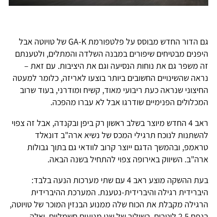
גם הדור החדש מבוסס על פלטפורמת GA-K של טויוטה אבל
היפנים מבטיחים שיפורים במבנה השלדה והמתלים, ולטענתם
זה משפר גם את נוחות הנסיעה וגם את היציבות. עם זאת –
נראה שהשינויים החשובים ביותר בוצעו לאריזה, כלומר למעטה
החיצוני שנראה כעת ריבועי מאוד, קשיח ומודרני, בעוד שרוב
המכלולים הפנימיים שודרגו אבל לא עברו מהפכה.
ראב 4 החדש מיוצר בשלב ראשון רק ביפן ובקנדה, אבל זה צפוי
להשתנות לנוכח תרגילי המכס של נשיא ארה"ב דונאלד
טראמפ, ובהמשך הדגם ייוצר קרוב לוודאי גם בתוך גבולות
ארה"ב. השיווק באירופה צפוי להתחיל בשנה הבאה.
בעת ההשקה מוצע ראב 4 עם שתי מערכות הנעה בלבד:
היברידית רגילה והיברידית-נטענת. המערכת ההיברידית
הרגילה מקבלת את הכוח שלה ממנוע הבנזין המוכר של טויוטה,
בנפח 2.5 ליטרים, בשילוב של שני מנועים חשמליים, ואלה