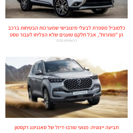
כלמוביל מספרת לבעלי מיצובישי שמערכות הבטיחות ברכב
הן "מותרות", אבל חלקם טוענים שלא הצליחו לעבור טסט
5 באוגוסט 2026
תביעה ייצוגית: מנועי טורבו-דיזל של סאנגיונג רקסטון