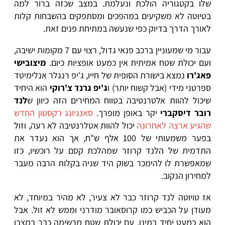
שלו בקטגוריה הולכת ונעלמת. במצב שכזה ברור למה
בטיוטה לא משקיעים במהפכים ומסתפקים בהשבחות קלות
לאורך הדרך בדיוק כפי שנעשה במתיחת פנים זאת.
עבור מי שמעוניין ברכב פנאי גדול, רצוי עם 7 מקומות ישיבה,
ועם יכולת שטח אמיתית אין כמעט אופציות כיום.
מיצובישי
פאג'רו
נמצא בישורת הסופית של חייו, ג'יפ רנגלר אנלימיטד
ספרטני מידי (אבל קשוח יותר) ו
ג'יפ גרנד צ'רוקי
הוא היחיד
שיכול להוות אלטרנטיבה בטווח המחירים הזה כיוון ש
לנד
רובר דיסקברי
יקר באופן מופרך.
סאנגיונג רקסטון החדש
שהגיע ארצה לאחרונה
יכול להוות אטלרנטיבה לא רעה, וזול
בפער משמעותי של 100 אלף ש"ח, אך הוא נעדר את
התדמית של הלנד קרוזר שמהלכת קסם על רוכשיו, כזו
שמאפשרת לו להימכר בשוק היד שניה בקלות הרבה מעבר
למחירון הנקוב.
אז טויוטה לנד קרוזר כבר לא צעיר, לא מהיר במיוחד, לא
מעודן על הכביש כמו קרוסאובר מודרני וממש לא זול. אבל
הוא כמעט יחיד במינו, עם יכולת שטח מרשימה כבר במצבו