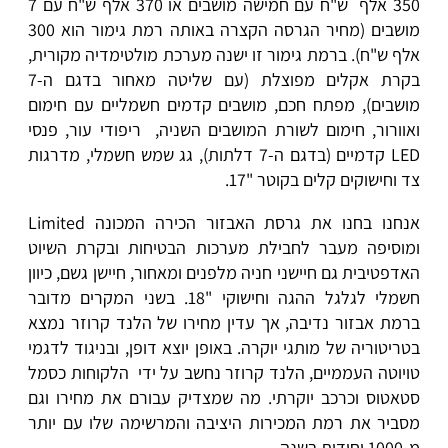
350 אלף ש"ח עם חמישה מושבים או 370 אלף ש"ח עם 7
מושבים (מחיר הגרסה הקצרה באותה רמת גימור הוא 300
אלף ש"ח). ברמת גימור זו ישנה מערכת מולטימדיה מקורית,
בקרת אקלים מפוצלת (עם שליטה מאחור בדגם ה-7
מושבים), מפתח חכם, מושבים קדמים חשמליים עם חימום
ואוורור, חימום לשורת המושבים השניה, ריפודי עור, פנסי
LED קדמיים (בדגם ה-7 דלתות), גג שמש חשמלי, מדרגות
צד וחישוקים קלים בקוטר "17.
אנחנו בחנו את גרסת האבזור הכירה המכונה Limited
ומוסיפה מעבר לחבילת מערכות הבטיחות ובקרת השיוט
האדפטיבית גם חיישני חניה מלפנים ומאחור, חיישן גשם, כיוון
חשמלי לגלגל ההגה וחישוקי "18. בשני המקרים מדובר
ברמת אבזור נדיבה, אך עדין מחירו של הלנד קרוזר נמצא
בטריטוריה של מותגי יוקרה. באופן יוצא דופן, ובניגוד לדגמי
טויוטה העממיים, הלנד קרוזר נחשב על ידי הלקוחות כסמל
סטאטוס וכרכב יוקרתי. מה שמצדיק עבורם את מחירו וגם
מסביר את רמת המכירות היציבה והמרשימה שלו עם יותר
מ-1000 יחידות בשנה.