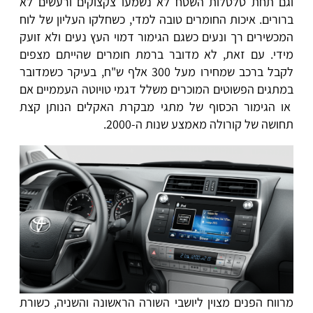
וגם תחת טלטלות השטח לא נשמעו צקצוקים ורעשים לא
ברורים. איכות החומרים טובה למדי, כשחלקו העליון של לוח
המכשירים רך ונעים כשגם הגימור דמוי העץ נעים ולא זועק
מידי. עם זאת, לא מדובר ברמת חומרים שהייתם מצפים
לקבל ברכב שמחירו מעל 300 אלף ש"ח, בעיקר כשמדובר
במתגים הפשוטים המוכרים משלל דגמי טויוטה העממיים אם
או הגימור הכסוף של מתגי מבקרת האקלים הנותן קצת
תחושה של קורולה מאמצע שנות ה-2000.
מרווח הפנים מצוין ליושבי השורה הראשונה והשניה, כשורת