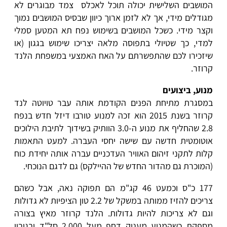
המושבים השלישית יכולה תוכל לאכלס צמד מבוגרים לא
מגודלים מידי, אך לא לזמן ארוך כיוון שבסיס המושבים נמוך
וקצר מידי. כשכל המושבים בשימוש נפח תא המטען סמלי
למדי, כך שטיולי בתפוסה מלאה יצריכו שימוש בגגון (או
שיזכירו לכם שהתפשרתם על האח האמצעי במשפחת הלנד
קרוזר.
מנוע, ביצועים
במסגרת מתיחת הפנים הקודמת אותה עבר טויוטה לנד
קרוזר בשנת 2015 הוא זכה למנוע טורבו דיזל חדש בנפח
2.8 שהחליף את מנוע ה-3.0 הוותיק בשידוך לתיבת הילוכים
אוטומטית חדשה עם שישה יחסי העברה. למעט התאמות
קלות לתקני זיהום האוויר העדכניים עברה אותה יחידת כוח
(המוכרת גם מהדור החדש של ההיילקס) גם לדגם הנוכחי.
177 כ"ס וכמעט 46 קג"מ הם תפוקה נאה, אבל כשהם
צריכים להזיז ממותה במשקל של 2.2 טון הציפיות לא גדולות
וגם לא צריכות להיות גדולות. הלנד קרוזר מאיץ בצורה
מספקת כשהמנוע מעניק דחף מעל 2,000 סל"ד ובגיבוי