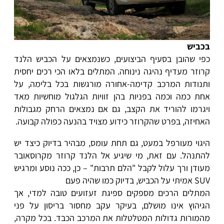
בכביש
כפי שהובן בסעיף הביצועים, כשנמצאים על הכביש הלנד
קרוזר מעדיף נהיגה נינוחה. המתלים בלאו הכי רכים יחסית
ותנודות המרכב קדימה-אחורה מורגשות בכל בלימה, על
אחת כמה וכמה בפניות בהן זוויות הגלגול מוחשיות מאד
ויגרמו להוריד את הקצב, גם אם נמצאים הרחק מגבולות
האחיזה, בפרט שהקרוזר כידוע מצויד בהנעה כפולה קבועה.
היגוי מעורפל במעט, גם תחת עומס, מבהיר בדיוק כיצד יש
להתנהל. עם זאת, מי שיגיע אל הלנד קרוזר מקרוסאובר
מעודן ורך עלול לקבל "הלם תרבות" – כן, ככה נוסע ומרגיש
SUV אמיתי על הכביש, בדיוק כמו שהיה פעם
המתלים הרכים מספקים ספיגת זעזועים טובה למדי, אך
הגיהוץ אינו מושלם, בעיקר עקב מחסור בריסון על פני
מהמורות גדולות המטלטלות את המרכב הכבד. בכל מקרה,