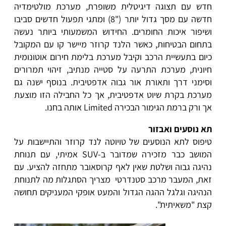
חדש עם תצוגה דיגיטלית משופרת, מערכת מולטימדיה
חדשה עם מסך גדול יותר ("8) ומתגי תפעול חדשים סביבו
ושיפור איכות החומרים. החידוש המשמעותי ביותר נעשה
בתחום הבטיחות, כאשר הלנד קרוזר מיישר קו עם המקובל
כיום בתעשיית הרכב וקיבל מערכת בלימת חירום אוטונומית
חיונית, מערכת התרעה על סטייה מנתיב, זיהוי תמרורים
וסימני דרך ותאורת אור גבוה אדפטיבית. בנוסף ישנה גם
מערכת בקרת שיוט אדפטיבית, אך כל החבילה הזו מוצעת
אך ורק ברמת הגימור הבכירה Limited אותה בחנו.
תא נוסעים ואבזור
טיפוס לתא הנוסעים של טויוטה לנד קרוזר והתיישבות על
המושב כבר מזכירה שמדובר ב-SUV אמיתי, עם תנוחת
נהיגה גבוה ושלטת שאין לאף קרוסאובר מתחזה להציע. עם
זאת, המעבר מרכב סטנדרטי מצריך הסתגלות מה לתנוחת
הנהיגה וגלגל ההגה הגדול והמעט אופקי המעניקים תחושה
קצת "משאיתית".