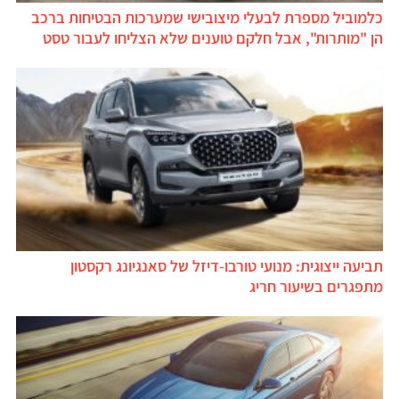
כלמוביל מספרת לבעלי מיצובישי שמערכות הבטיחות ברכב
הן "מותרות", אבל חלקם טוענים שלא הצליחו לעבור טסט
תביעה ייצוגית: מנועי טורבו-דיזל של סאנגיונג רקסטון
מתפגרים בשיעור חריג