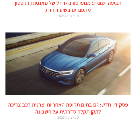
תביעה ייצוגית: מנועי טורבו-דיזל של סאנגיונג רקסטון
מתפגרים בשיעור חריג
4 באוגוסט 2026
פסק דין חדש: גם בתום תקופת האחריות יצרנית רכב צריכה
לתקן תקלה סדרתית על חשבונה
3 באוגוסט 2026