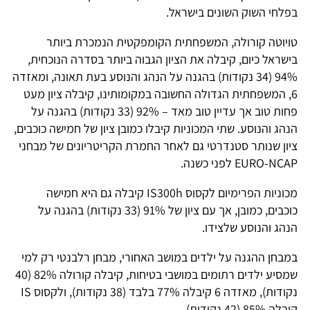
בפלחי השוק השונים בישראל.
טויוטה קורולה, המשפחתית הקומפקטית הנמכרת ביותר
בישראל כיום, קיבלה את הציון הגבוה ביותר בסדרה הנוכחית,
94% (34 נקודות) בהגנה על הנהג והנוסע בעת תאונה, ומאזדה
6, המשפחתית הגדולה החשובה במקומותינו, קיבלה ציון מעט
פחות טוב אך עדיין טוב מאד – 92% (33 נקודות) בהגנה על
הנהג והנוסע. שתי המכוניות קיבלו כמובן ציון של חמישה כוכבים,
ציון שנותר סטנדרטי גם לאחר החמרת הקריטריונים של מבחני
EURO-NCAP לפני כשנה.
מכוניות הפרימיום לקסוס IS300h קיבלה גם היא חמישה
כוכבים, כמובן, אך עם ציון של 91% (33 נקודות) בהגנה על
הנהג והנוסע שלצידו.
במבחן ההגנה על ילדים במושב האחורי, מבחן רלבנטי רק למי
שמסיע ילדים רתומים במושבי בטיחות, קיבלה קורולה 82% (40
נקודות), מאזדה 6 קיבלה 77% בלבד (38 נקודות), ולקסוס IS
קיבלה 85% (42 נקודות).