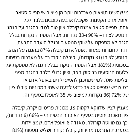
מי שהשיגו תוצאות מאכזבות יותר הן מיצובישי ספייס סטאר
ואופל אדם הקטנות, שקיבלו ארבעה כוכבים בלבד לכל
אחת. ספייס סטאר אמנם קיבלה ציון טוב למדי בהגנה על הנהג
והנוסע לצידו – 90% ו-33 נקודות, אבל הפסידה נקודות בגלל
הגנה לא מספקת על שוקי הנוסעים ובגלל היעדר התרעת
חגירת חגורות מאחור. אופל אדם קיבלה 87% בהגנה על הנהג
והנוסע לצידו (31 נקודות), וקיבלה ניקוד רב על מערכות בטיחות
במכונית (81%), אבל הפסידה ניקוד בגלל הגנה לא מספקת על
צלעות הנוסעים בריסוק-הצד, וציון גבולי בלבד בהגנה מפני
'צליפת שוט'. למי שמתכנן להסיע ילדים באופל אדם או
במיצובישי ספייס סטאר כדאי לדעת ששתי המכוניות קיבלו ציון
של 72% (36 נקודות למיצובישי, 35 לאופל) בסעיף זה.
מעניין לציין שדווקא לקסוס IS, מכונית פרימיום יקרה, קיבלה
ציון מאכזב יחסית בסעיף האיבזור הבטיחותי – 66% (6 נקודות),
וכך גם טויוטה קורולה. מאזדה 6 ואופל אדם, שמצויידות
במערכת התראת מהירות, קיבלו נקודה ושליש נוספות (81%