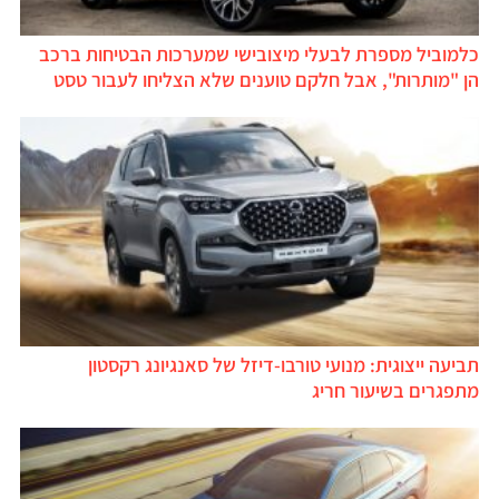
כלמוביל מספרת לבעלי מיצובישי שמערכות הבטיחות ברכב
הן "מותרות", אבל חלקם טוענים שלא הצליחו לעבור טסט
תביעה ייצוגית: מנועי טורבו-דיזל של סאנגיונג רקסטון
מתפגרים בשיעור חריג