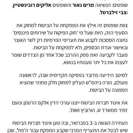
שופטים: הנשיאה
מרים נאור
והשופטים
אליקים רובינשטיין
,
ו
צבי זילברטל
.
צוות שופטים זה אילץ את המפקחת על הביטוח למחוק את
הסעיף הזה, היות שעל פי 'חוק הפיקוח על שירותים פיננסים'
נתונה הסמכות לקבוע את תעריפי הפרמיות רק לשר האוצר
ובאישור ועדת הכספים, ולא למפקחת על הביטוח.
מעבר לקביעה זאת פסק ההרכב שכל אחד מן הצדדים שומר
לעצמו את כל יתר טענותיו בנושא.
למיטב הידיעה מדובר בפסיקה תקדימית שבה, לראשונה
מעולם, הורה ביהמ"ש העליון למחוק חלק מחוזר שהוציא
הממונה על הביטוח.
את איגוד חברות הביטוח ייצגו עורכי הדין אלקס הרטמן ונועם
זמיר ממשרד ש. הורוביץ ושות'.
העתירה הוגשה ב-3 בפברואר, ובה טען איגוד חברות הביטוח
שיש לבטל את התעריף המרבי שקבע המפקח עבור ה'פול', שכן