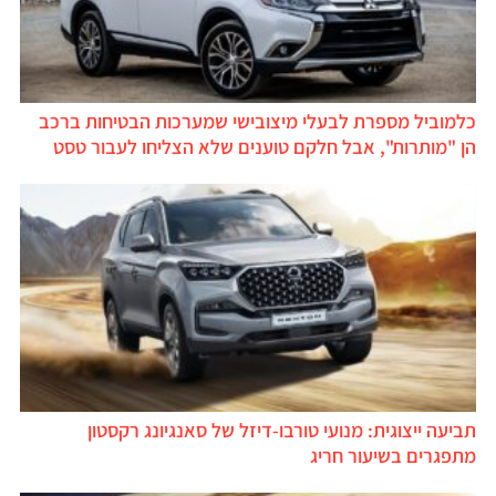
כלמוביל מספרת לבעלי מיצובישי שמערכות הבטיחות ברכב
הן "מותרות", אבל חלקם טוענים שלא הצליחו לעבור טסט
תביעה ייצוגית: מנועי טורבו-דיזל של סאנגיונג רקסטון
מתפגרים בשיעור חריג