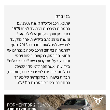
בני ברק
עתונאי רכב וכלכלה משנת 1968 עם
התמחות בצרכנות רכב. עד לשנת 1975
כתב וסגן עורך בעיתון הכלכלי 'שער',
ומשנת 1975 כתב ב'ידיעות אחרונות', עד
לפרישה לגימלאות בנובמבר 2013. נוסף
להתמחות בתחום הרכב כיסה בעבר גם את
תחומי הבורסה, בנקאות, ביטוח ויחסי
עבודה. בעל טור קבוע בשם "נציב קבילות"
ב'ידיעות', אשר הפך ל"מוסד " שטיפל
בתלונות צרכנים כלפי יבואני רכב, מוסכים,
חברות ביטוח, והבירוקרטיה של משרד
התחבורה. הטור פורסם גם ב-YNET.