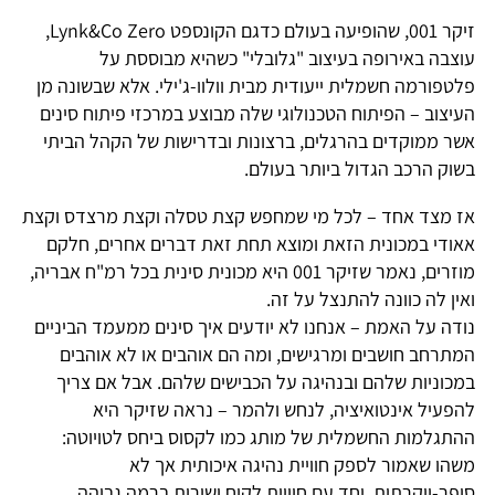
זיקר 001, שהופיעה בעולם כדגם הקונספט Lynk&Co Zero,
עוצבה באירופה בעיצוב "גלובלי" כשהיא מבוססת על
פלטפורמה חשמלית ייעודית מבית וולוו-ג'ילי. אלא שבשונה מן
העיצוב – הפיתוח הטכנולוגי שלה מבוצע במרכזי פיתוח סינים
אשר ממוקדים בהרגלים, ברצונות ובדרישות של הקהל הביתי
בשוק הרכב הגדול ביותר בעולם.
אז מצד אחד – לכל מי שמחפש קצת טסלה וקצת מרצדס וקצת
אאודי במכונית הזאת ומוצא תחת זאת דברים אחרים, חלקם
מוזרים, נאמר שזיקר 001 היא מכונית סינית בכל רמ"ח אבריה,
ואין לה כוונה להתנצל על זה.
נודה על האמת – אנחנו לא יודעים איך סינים ממעמד הביניים
המתרחב חושבים ומרגישים, ומה הם אוהבים או לא אוהבים
במכוניות שלהם ובנהיגה על הכבישים שלהם. אבל אם צריך
להפעיל אינטואיציה, לנחש ולהמר – נראה שזיקר היא
ההתגלמות החשמלית של מותג כמו לקסוס ביחס לטויוטה:
משהו שאמור לספק חוויית נהיגה איכותית אך לא
סופר-יוקרתית, יחד עם חוויית לקוח ושירות ברמה גבוהה.