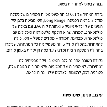
גבוהה ביחס למתחרות בשוק.
גזרת המחיר של 001 גבוהה מעט מטווח המחירים של טסלה
מודל 3. ברמת הכניסה, Long Range, היא מביטה בלבן של
העיניים של יונדאי איוניק 6 ואחותה קיה EV6, וגם באלה של
פולסטאר 2, למרות שהיא חולקת פלטפורמה ומכלולים עם
פולסטאר 4. מבחינת תמורה – ממדים למשל – היא יכולה
להתחרות בטסלה מודל S וזה משפיל את כל המתחרות שנזכרו
בתחילת הפסקה הזאת ומדגיש עד כמה הן יקרות באופן מוגזם.
נקודה חשובה אחרונה לגבי המיצוב: זיקר מבטיחים לנו
"מהירות". לא מהירות של המכוניות אלא מהירות תגובה שלה,
כיצרנית רכב, לרצונות ולצרכים שלנו. נחיה ונראה.
עיצוב פנים, שימושיות
כבר ברגע שבו פותחים דלת מתקבלת תחושה מכובדת ושייכות