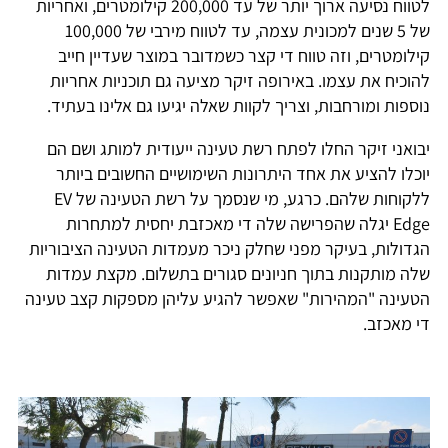
לטווח נסיעה ארוך יותר של עד 200,000 קילומטרים, ואחריות
של 5 שנים למכונית עצמה, עד לטווח מירבי של 100,000
קילומטרים, וזה טווח די קצר כשמדובר במוצר שעדיין חייב
להוכיח את עצמו. באירופה זיקר מציעה גם תוכניות אחריות
נוספות ומורחבות, וצריך לקוות שאלה יגיעו גם אלינו בעתיד.
יבואני זיקר החלו לפתח רשת טעינה ייעודית למותג ושם הם
יוכלו להציע את אחד היתרונות השימושיים החשובים ביותר
ללקוחות שלהם. כרגע, מי שנסמך על רשת הטעינה של EV
Edge יגלה שהפרישה שלה די מאכזבת יחסית למתחרות
הגדולות, בעיקר מפני שחלק ניכר מעמדות הטעינה הציבוריות
שלה מותקנות בתוך חניונים סגורים בתשלום. מקצת עמדות
הטעינה "המהירות" שאפשר להגיע עליהן מספקות קצב טעינה
די מאכזב.