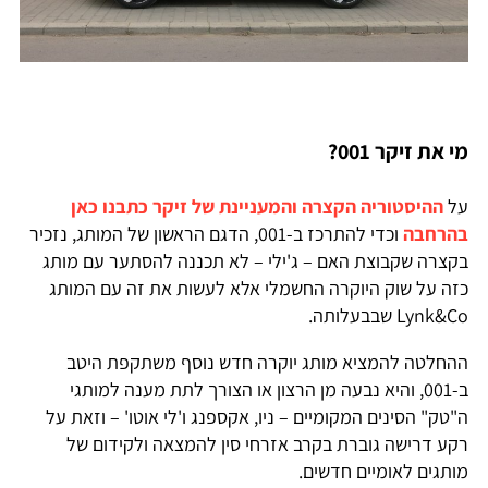
מי את זיקר 001?
על
ההיסטוריה הקצרה והמעניינת של זיקר כתבנו כאן
בהרחבה
וכדי להתרכז ב-001, הדגם הראשון של המותג, נזכיר
בקצרה שקבוצת האם – ג'ילי – לא תכננה להסתער עם מותג
כזה על שוק היוקרה החשמלי אלא לעשות את זה עם המותג
Lynk&Co שבבעלותה.
ההחלטה להמציא מותג יוקרה חדש נוסף משתקפת היטב
ב-001, והיא נבעה מן הרצון או הצורך לתת מענה למותגי
ה"טק" הסינים המקומיים – ניו, אקספנג ו'לי אוטו' – וזאת על
רקע דרישה גוברת בקרב אזרחי סין להמצאה ולקידום של
מותגים לאומיים חדשים.