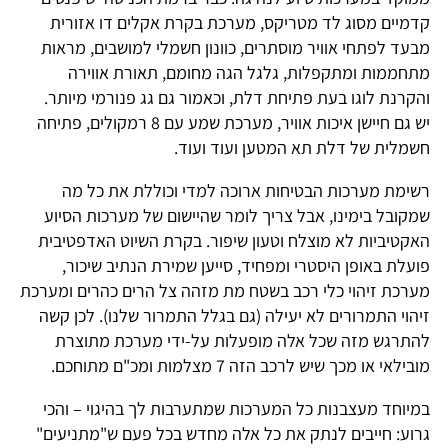
קדמיים מסוג לד מטריקס, מערכת בקרת אקלים דו אזורית
מבעד לפתחי אוויר מוסתרים, כוונון חשמלי למושבים, מראות
מתחממות ומתקפלות, גלגל הגה מחומם, תאורת אווירה
והקרנת לוגו בעת פתיחת דלת, וכאמור גם גג פנורמי מיותר.
יש גם חיישן איכות אוויר, מערכת שמע עם 8 רמקולים, פתיחה
חשמלית של דלת תא המטען ועוד ועוד.
רשימת מערכות הבטיחות ארוכה למדי וכוללת את כל מה
שמקובל בימינו, אבל צריך לומר שהיישום של מערכות הסיוע
האקטיביות לא מוצלח וטעון שיפור. בקרת השיוט האדפטיבית
פועלת באופן היסטרי ומפחיד, סייען שמירת הנתיב שיכור,
מערכת זיהוי כלי רכב בשטח מת מזהה צל הרים כהרים ומערכת
זיהוי התמרורים לא יעילה (גם בגלל התמרור שלנו). לכן קשה
להתרגש מזה שכל אלה מופעלות על-ידי מערכת מתוצרת
מובילאי או מכך שיש לרכב הזה 7 מצלמות ומכ"ם מתוחכם.
במיוחד מעצבנות כל המערכות שמתערבות לך בהיגוי – והכי
גרוע: חייבים לנתק את כל אלה מחדש בכל פעם ש"מתניעים"