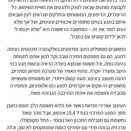
לקבוצת מותגים שבאה לפנק ולהנעים את חוויית השימוש. כל
הריפודים, הדיפונים, המשטחים והחלקים שנראים לעין ושבאים
איתם במגע בנויים מחומרים איכותיים ונעימים, ועל אף שלא
נעים לומר את זה – המחשבה הראשונה היא "שלא ייכנסו לי
לכאן ילדים קטנים עם במבה".
המושבים מפוסלים היטב ומדופנים באלקנטרה סינטטית נעימה
למגע, הם גם מספקים תמיכה טובה וקל לכוון אותם לתנוחת
נהיגה נוחה, וכל משטח שנמצא בשדה הראיה ובטווח מגע בנוי
היטב ומשדר יוקרה. פתחי האוויר של מערכת המיזוג נסתרים,
ההגה מעוצב בעיצוב מעט קטום וייחודי, יש משטחים שעשויים
מחומרים הי-טקים או יוקרתיים למגע כמו אלומיניום, והתפירה
מכובדת ותואמת את איכות ההרכבה הגבוהה מאוד.
העיצוב אוורירי ומרווח כאשר את מלוא תשומת הלב תופס כמובן
מסך המגע המרכזי בגודל 15.4 אינטש, אבל מהר מאוד
נחשפות גם מגבלות התכנון הארגונומי – החל מקונסולה
מרכזית גבוהה מידי עם מחזיקי כוסות שממוקמים לא טוב, וכלה