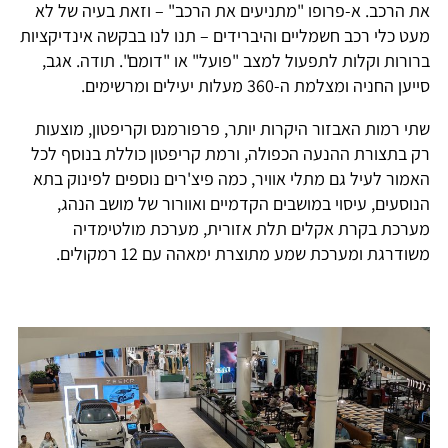
את הרכב. א-פרופו "מתניעים את הרכב" – וזאת בעיה של לא
מעט כלי רכב חשמליים והיברידים – תנו לנו בבקשה אינדיקציות
ברורות וקלות לתפעול למצב "פועל" או "דומם". תודה. אגב,
סייען החניה ומצלמת ה-360 מעלות יעילים ומרשימים.
שתי רמות האבזור היקרות יותר, פרפורמנס וקריפטון, מוצעות
רק בתצורת ההנעה הכפולה, ורמת קריפטון כוללת בנוסף לכל
האמור לעיל גם מתלי אוויר, כמה פיצ'רים נוספים לפינוק בתא
הנוסעים, עיסוי במושבים הקדמיים ואוורור של מושב הנהג,
מערכת בקרת אקלים תלת אזורית, מערכת מולטימדיה
משודרגת ומערכת שמע מתוצרת ימאהה עם 12 רמקולים.