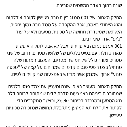
שונה בתוך העדר המשמים שסביבה.
החלק האחורי של 001 ממזג בין תצורת סטיישן לקופה 4 דלתות
והוא הייחודי באמת. אבל ההקפדה על ממד גובה נמוך יחסית
היא זאת שמשדרת תחושה של מכונית נוסעים ולא של עוד
"ג'יפ" אחד מיני רבים.
001 אמנם נמוכה באופן יחסי אבל לא אבסולוטי. היא פשוט
מאוד גדולה, עם בסיס גלגלים של שלושה מטרים, רוחב של שני
מטרים ואורך כולל של חמישה מטרים, והעיצוב המתוח שלה
מתחיל בצמד פסי פנסים קדמיים שמרוחים על קצה של "מכסה
מנוע" ארוך ושמנמן אשר מודגש באמצעות שני קווים בולטים.
החלק האחורי מעוצב באופן שונה ומעניין עם צמד פנסי בלמים
שמחוברים ביניהם באמצעות סדרת לדים שמתוחה לרוחב דלת
תא המטען ובמרכזה הכיתוב Zeekr, וכאשר מתקרבים כדי
לפתוח את דלת תא המטען מתקבלת תחושה שמזכירה מכוניות
סטיישן.
אי אפשר, ואולי גם לא צריך, לייחס את העיצוב הזה לאסכולה או