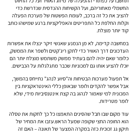
תחשבו על כפתורי ההפעלה של מיזוג האוויר ועל כל החיווט
החשמלי מאחוריהם, ועל הקשיחות ההנדסית שנדרשת כדי
להציב את כל זה ברכב, לעומת הפשטות של מערכת הפעלה
וקלות החלפת כל התפריטים והאפליקציות ברגע שמישהו כותב
קוד יותר מוצלח.
במחשבה קדימה, לא מן הנמנע שאנשי זיקר ינצלו את אפשרות
העדכונים דרך האוויר כדי לתקן ריג'קטים ולשפר את הממשק,
כלומר שאם יהיה להם בעתיד ממשק משתמש מוצלח יותר הם
יוכלו להציע אותו גם למכוניות שכבר מתגלגלות על הכבישים.
אל תפעול מערכות הבטיחות וה"סיוע לנהג" נתייחס בהמשך,
אבל אפשר להקדים ולומר שבאופן כללי האינטראקציות בין
המכונית למי שאמור לנהוג בה קצת אינטנסיביות מידי, שלא
לומר מטרידות.
עוד מקום שבו חבל שהסינים התאמצו כל כך לחקות את טסלה
הוא החופה החצי שקופה שמעל הראש.עזבו את המחיר של
תיקון גג זכוכית כזה במקרה המצער של תאונה – האם זה