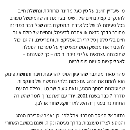
מי שעדיין חושב על סין כעל מדינה מרוחקת ונחשלת חייב
להתקדם קצת בחיים שלו. שימו בצד את זה שהמימשל מעורב
בכל פעימת לב של כל אזרח ותתמקדו בזה שכל דבר במדינה
מחובר בדרך כזאת או אחרת לדיגיטל, והחיים של כולם אינם
חיים בלי טלפון סלולרי רב אפליקציות ותפריטים. זה גם יכול
להסביר את ממשק המשתמש שרץ על מערכת הפעלה
שתוכנתה עצמאית על ידי זיקר ודומה – כך לטענתם –
לאפליקציות סיניות פופולריות.
מהר מאוד מסתבר שהרעיון הסיני להרעפת חיבה ותחושת פינוק
הוא להמם את הנהג עם כמות בלתי נתפשת של פונקציות
שמוטמנות במסך המגע, וזאת טעות שב.מ.וו. נפלה בה עם
סדרה 7 כבר בשנת 2001. יחד עם זאת צריך לומר שהשורה
התחתונה בעניין זה היא לאו דווקא שחור או לבן.
נחזור אל המסך המרכזי אבל לפני כן נאמר שסביבת הנהג
והנוסע לצידו מעוצבות בדרך נעימה ונקיה, ושגם במושב האחורי
יש שפע של מקום לשני נוסעים באורך מלא. המושב