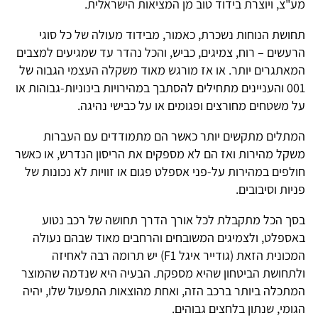
מע"צ, ויוצרת בידוד טוב מן המציאות הישראלית.
תחושת הנוחות נשכרת, כאמור, מבידוד מעולה של כל סוגי
הרעשים – רוח, צמיגים, כביש, והכל נהדר עד שמגיעים למצבים
המאתגרים יותר. או אז מורגש מאוד משקלה העצמי הגבוה של
001 והעניינים מתחילים להסתבך במהירויות בינוניות-גבוהות או
על משטחים מחורצים ופגומים או על כבישי נהיגה.
המתלים מתקשים יותר כאשר הם מתמודדים עם העברות
משקל מהירות ואז הם לא מספקים את הריסון הנדרש, או כאשר
חולפים במהירות על-פני אספלט פגום או זוויות לא נכונות של
פניות וסיבובים.
בסך הכל מתקבלת לכל אורך הדרך תחושה של רכב נטוע
באספלט, ולצמיגים המשובחים והרחבים מאוד שבהם נעולה
המכונית הזאת (גודייר איגל F1) יש תרומה רבה לאחיזה
ולתחושת הביטחון שהיא מספקת. הבעיה היא שנדמה שהמוצר
המתכלה ביותר ברכב הזה, ואחת מהוצאות התפעול שלו, יהיה
הגומי, שנתון בלחצים גבוהים.