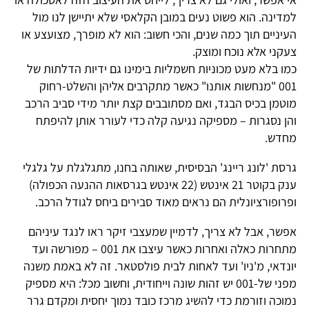
למדינה. הוא פשוט נעים במובן הקלאסי שלא יתיישן לנו מול
העיניים תוך כמה שנים, והכי חשוב: הוא לא מופרך, מצועצע או
צעקני אלא נוכח ומוצק.
כמו בלא מעט מכוניות חשמליות בימינו גם ידיות הדלתות של
001 "מנחשות אותנו" כאשר מתקרבים אליהן והשלט-רחוק
מוטמן בכיס הבגד, ואם מסתובבים קצת יותר מידי סביב הרכב
והן נסגרות – מספיקה נגיעה קלה כדי לעורר אותן להיפתח
מחדש.
גרסת 'לונג ריינג' הבסיסית, שאותה בחנו, מתגלגלת על גלגלי
ענק בקוטר 21 אינטש (22 אינטש בגרסאות ההנעה הכפולה)
ופרופורציונלית הם נראים מאוד סבירים ביחס לגודל הרכב.
אפשר, אבל לא צריך, לדמיין שמעצבי זיקר ראו לנגד עיניהם
מתחרות כאלה ואחרות כאשר עיצבו את 001 – מפורשה ועד
יונדאי, מ'ניו' ועד לאחות לבית פולסטאר. זה לא באמת משנה
מפני של-001 יש זהות שונה וייחודית, וחשוב מכל: היא מספיק
נמוכה וזורמת כדי להשיג מרכז כובד נמוך יחסית ומקדם גרר