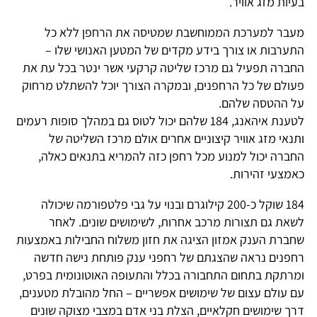
בעיות מזג אוויר.
מעבר למערכת הממוחשבת שמטיסה את הרחפן ללא כל
התערבות או צורך בידע מקדים של המטען האנושי שלו –
החברה תפעיל גם מרכז שליטה קרקעי אשר ינטר בכל עת את
פעולם של כל הרחפנים, ובמקרה הצורך יוכל להשתלט מרחוק
על ההטסה שלהם.
לטענת איהאנג, 184 שלהם יכול לטוס גם במהלך סופות רעמים
ותנאי מזג אוויר קיצוניים אחרים אולם מרכז השליטה של
החברה יכול למנוע מכל רחפן כזה להמריא בתנאים כאלה,
כאמצעי זהירות.
184 שוקל כ-200 קילוגרם ובנוי על גבי פלטפורמה שיכולה
לשאת גם תצורות מרכב אחרות, לשימושים שונים. לאחר
שחברת הענק אמזון הציגה את חזון משלוח החבילות באמצעות
רחפנים נראה שהצגתם של רחפני ענק פותחת נישה חדשה
ומרתקת בתחום התחבורה בכלל והתעופה האוטונומית בפרט,
עם עולם עצום של שימושים אפשריים – החל מהובלת מטענים,
דרך שימושים חקלאיים, הצלת בני אדם במצבי מצוקה שונים