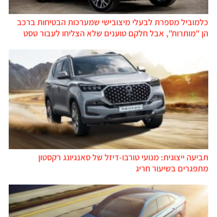
כלמוביל מספרת לבעלי מיצובישי שמערכות הבטיחות ברכב
הן "מותרות", אבל חלקם טוענים שלא הצליחו לעבור טסט
תביעה ייצוגית: מנועי טורבו-דיזל של סאנגיונג רקסטון
מתפגרים בשיעור חריג