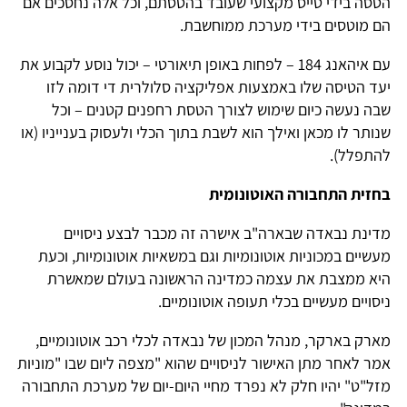
הטסה בידי טייס מקצועי שעובד בהטסתם, וכל אלה נחסכים אם
הם מוטסים בידי מערכת ממוחשבת.
עם איהאנג 184 – לפחות באופן תיאורטי – יכול נוסע לקבוע את
יעד הטיסה שלו באמצעות אפליקציה סלולרית די דומה לזו
שבה נעשה כיום שימוש לצורך הטסת רחפנים קטנים – וכל
שנותר לו מכאן ואילך הוא לשבת בתוך הכלי ולעסוק בענייניו (או
להתפלל).
בחזית התחבורה האוטונומית
מדינת נבאדה שבארה"ב אישרה זה מכבר לבצע ניסויים
מעשיים במכוניות אוטונומיות וגם במשאיות אוטונומיות, וכעת
היא ממצבת את עצמה כמדינה הראשונה בעולם שמאשרת
ניסויים מעשיים בכלי תעופה אוטונומיים.
מארק בארקר, מנהל המכון של נבאדה לכלי רכב אוטונומיים,
אמר לאחר מתן האישור לניסויים שהוא "מצפה ליום שבו "מוניות
מזל"ט" יהיו חלק לא נפרד מחיי היום-יום של מערכת התחבורה