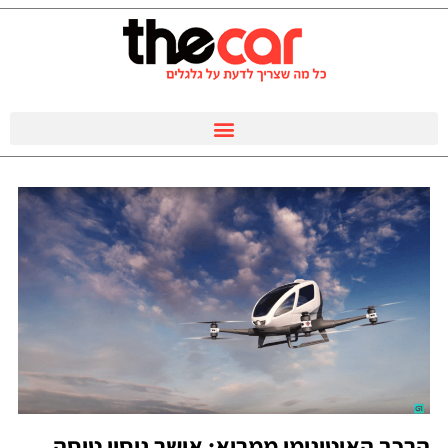
הרכב האוטונומי ממריא: אושר ניסוי טיסה