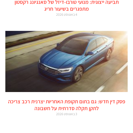
תביעה ייצוגית: מנועי טורבו-דיזל של סאנגיונג רקסטון
מתפגרים בשיעור חריג
4 באוגוסט 2026
פסק דין חדש: גם בתום תקופת האחריות יצרנית רכב צריכה
לתקן תקלה סדרתית על חשבונה
3 באוגוסט 2026