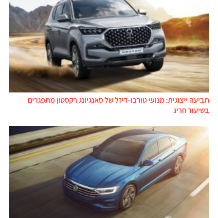
תביעה ייצוגית: מנועי טורבו-דיזל של סאנגיונג רקסטון מתפגרים
בשיעור חריג