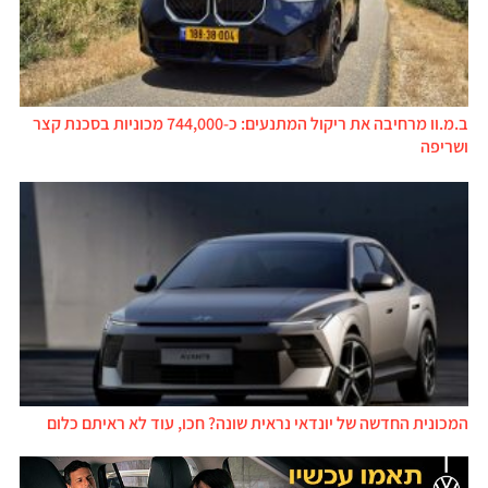
ב.מ.וו מרחיבה את ריקול המתנעים: כ-744,000 מכוניות בסכנת קצר
ושריפה
המכונית החדשה של יונדאי נראית שונה? חכו, עוד לא ראיתם כלום