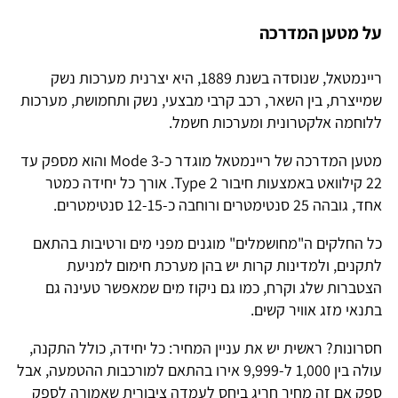
על מטען המדרכה
ריינמטאל, שנוסדה בשנת 1889, היא יצרנית מערכות נשק
שמייצרת, בין השאר, רכב קרבי מבצעי, נשק ותחמושת, מערכות
ללוחמה אלקטרונית ומערכות חשמל.
מטען המדרכה של ריינמטאל מוגדר כ-Mode 3 והוא מספק עד
22 קילוואט באמצעות חיבור Type 2. אורך כל יחידה כמטר
אחד, גובהה 25 סנטימטרים ורוחבה כ-12-15 סנטימטרים.
כל החלקים ה"מחושמלים" מוגנים מפני מים ורטיבות בהתאם
לתקנים, ולמדינות קרות יש בהן מערכת חימום למניעת
הצטברות שלג וקרח, כמו גם ניקוז מים שמאפשר טעינה גם
בתנאי מזג אוויר קשים.
חסרונות? ראשית יש את עניין המחיר: כל יחידה, כולל התקנה,
עולה בין 1,000 ל-9,999 אירו בהתאם למורכבות ההטמעה, אבל
ספק אם זה מחיר חריג ביחס לעמדה ציבורית שאמורה לספק