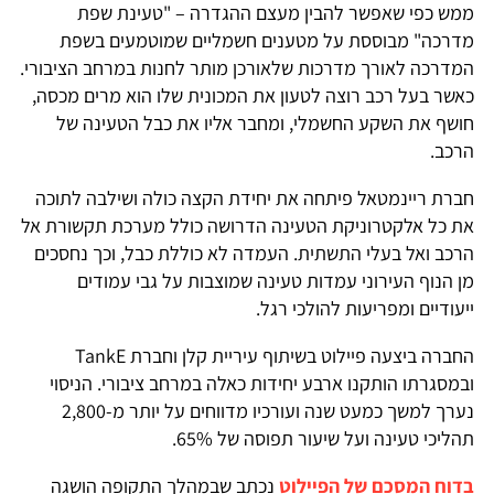
ממש כפי שאפשר להבין מעצם ההגדרה – "טעינת שפת
מדרכה" מבוססת על מטענים חשמליים שמוטמעים בשפת
המדרכה לאורך מדרכות שלאורכן מותר לחנות במרחב הציבורי.
כאשר בעל רכב רוצה לטעון את המכונית שלו הוא מרים מכסה,
חושף את השקע החשמלי, ומחבר אליו את כבל הטעינה של
הרכב.
חברת ריינמטאל פיתחה את יחידת הקצה כולה ושילבה לתוכה
את כל אלקטרוניקת הטעינה הדרושה כולל מערכת תקשורת אל
הרכב ואל בעלי התשתית. העמדה לא כוללת כבל, וכך נחסכים
מן הנוף העירוני עמדות טעינה שמוצבות על גבי עמודים
ייעודיים ומפריעות להולכי רגל.
החברה ביצעה פיילוט בשיתוף עיריית קלן וחברת TankE
ובמסגרתו הותקנו ארבע יחידות כאלה במרחב ציבורי. הניסוי
נערך למשך כמעט שנה ועורכיו מדווחים על יותר מ-2,800
תהליכי טעינה ועל שיעור תפוסה של 65%.
בדוח המסכם של הפיילוט
נכתב שבמהלך התקופה הושגה