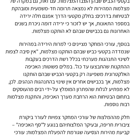
בקטעי הכביש שבהן הוצבו המצלמות. עם זאת, גם במקרה של
מצלמות המהירות לא נמצאה תרומה חד-משמעית ומובהקת
לבטיחות בדרכים: בחלק מקטעי הדרך אמנם חלה ירידה
במספר התאונות, אך יש לזכור כי ירידה דומה ניכרת בשנים
האחרונות גם בכבישים שבהם לא הותקנו מצלמות.
בנוסף, עורכי המחקר מציינים כי למרות הירידה במהירות
שנמדדה בקטעי כביש שבהם הותקנו מצלמות, "אין סיבה לצפות
לשינוי התנהגות מערכתי בכלל רשת הדרכים בעקבות
ההתקנות שהתבצעו עד כה". במלים פשוטות: האכיפה
האלקטרונית משפיעה רק בקטעי הכביש שבהם הותקנו
מצלמות, אך בכבישים אחרים אין שינוי בהתנהגות הנהגים. לכן,
לא מפתיע לגלות שהפתרון המומלץ על-ידי רבים מהעוסקים
בתחום הבטיחות הוא הרחבת מערך האכיפה, והתקנת מצלמות
רבות נוספות.
חלק מההמלצות של עורכי המחקר צפויות לעורר ביקורת
ציבורית חריפה, ובעיקר המלצותיהם בנוגע ל"סף האכיפה" –
קביעת מהירות הנסיעה שגורמת להפעלת המצלמות: עורכי