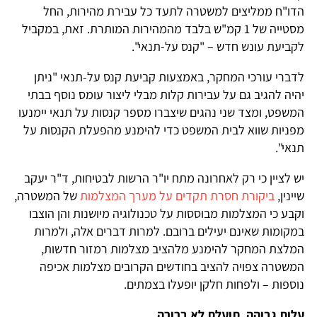
הדו"ח ממליצים למשטרה לתעד כל עבירת מהירות, החל
מסטייה של 1 קמ"ש בלבד מהמהירות המותרת. זאת, במקביל
לקביעת עונש חדש – "קנס על-תנאי".
לדברי עורכי המחקר, באמצעות קביעת קנס על-תנאי "ניתן
יהיה להגיב גם על עבירות קלות מבלי ליצור עומס נוסף בבתי
המשפט, ומצד שני נהגים שיצברו מספר קנסות על תנאי יימנעו
מפניות שווא לבית המשפט כדי להימנע מהפעלת הקנסות על
תנאי".
יש לציין כי רק לאחרונה מתח יו"ר הרשות לבטיחות, ד"ר יעקב
שיינין,
ביקורת חסרת תקדים על מערך המצלמות
של המשטרה,
וקבע כי המצלמות מבוססות על טכנולוגיה מיושנות והן הוצבו
במקומות שאינם יעילים ברובם. למרות דברים אלה, ולמרות
המלצת המחקר להימנע מלהציב מצלמות רמזור חדשות,
המשטרה צפויה להציב בחודשים הקרובים מצלמות אכיפה
נוספות – ולפחות חלקן יופעלו בצמתים.
עלות גבוהה, תועלת לא ברורה