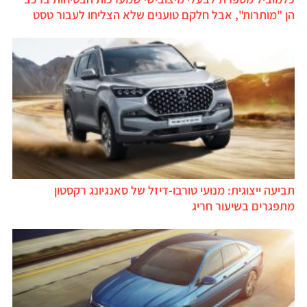
הן "מותרות", אבל חלקם טוענים שלא הצליחו לעבור טסט
תביעה ייצוגית: מנועי טורבו-דיזל של סאנגיונג רקסטון
מתפגרים בשיעור חריג