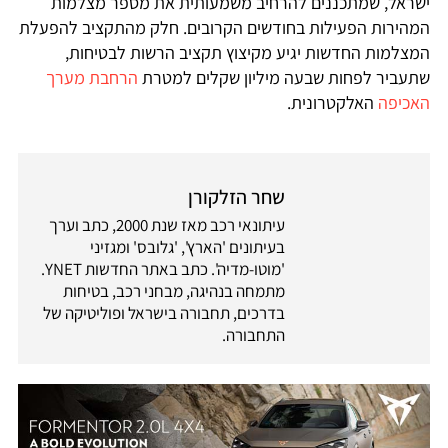
ישראל, שמתכננים להרחיב משמעותית את מספר מצלמות
המהירות הפעילות בחודשים הקרובים. חלק מהתקציב להפעלת
המצלמות החדשות יגיע מקיצוץ תקציב הרשות לבטיחות,
שתעביר לפחות שבעה מיליון שקלים למטרת
הרחבת מערך
האכיפה
האלקטרונית.
שחר הזלקורן
עיתונאי רכב מאז שנת 2000, כתב וערך
בעיתונים 'הארץ', 'גלובס' ומגזיני
'מוטו-מדיה'. כתב באתר החדשות YNET.
מתמחה בנהיגה, מבחני רכב, בטיחות
בדרכים, תחבורה בישראל ופוליטיקה של
התחבורה.