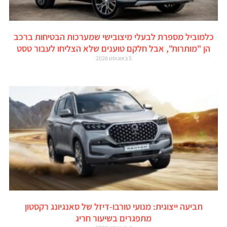
כלמוביל מספרת לבעלי מיצובישי שמערכות הבטיחות ברכב
הן "מותרות", אבל חלקם טוענים שלא הצליחו לעבור טסט
5 באוגוסט 2026
תביעה ייצוגית: מנועי טורבו-דיזל של סאנגיונג רקסטון
מתפגרים בשיעור חריג