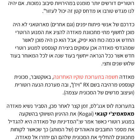
רוטוריים דורשים יותר מומנט במהירויות סיבוב נמוכות. אם יהיה
לנו מגדש טורבו או מדחס קטן זה יכול לעזור".
כדרכם של אנשי פיתוח יפנים (וגם אחרים) מארוטאני לא היה
מוכן לחשוף מתי מתכוונת מאזדה להציג את המנוע הרוטרי
החדש או כמה כוח הוא יפיק, אבל הוא כן היה מוכן לאשר
שמהנדסי מאזדה אכן עסוקים ביצירת קונספט למנוע רוטרי
חדש אשר ככל הנראה ייחשף בעוד שנה או לכל המאוחר בעוד
שלוש שנים וחצי.
מאזדה
חשפה בתערוכת טוקיו האחרונה
, באוקטובר, מכונית
קונספט מרהיבה בשם RX "ויז'ן", ובה מערכת הנעה רוטורית
(ועיצוב מרשים של המכונית עצמה).
בתערוכת לוס אנג'לס, זמן קצר לאחר מכן, הסביר נשיא מאזדה
מאסאמיצ'י קוגאי
(Kogai) את ההיגיון השיווקי בהשקעה
במנוע רוטורי כאשר אמר ש:"המדיניות של מאזדה היא להגדיל
את מספר החובבים והאוהדים (של המותג) כך שכאשר לקוחות
מתכוונים להחליף את המכונית שלהם הם יחזרו אל מאזדה.