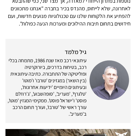
נוספות בפתרון הייחודי למאזדה, אך מצד שני, כפי שהתבטא
לאחרונה, שלא לייחוס, מהנדס בכיר בחברה "אנחנו מתכוונים
להפתיע את הלקוחות שלנו עם טכנולוגיות מנועים חדשות, ועם
חידושים בתחום תיבות ההילוכים ומערכות הנעה כפולות".
גיל מלמד
עיתונאי רכב מאז שנת 1986, מתמחה בכלי
רכב, בטיחות בדרכים, ביורוקרטיה
ופוליטיקה של התחבורה. כתיבה עיתונאית
(בין השאר) במגזינים 'טורבו' ו'מוטו'
ובעיתונים היומיים 'ידיעות אחרונות',
'טלגרף', 'מעריב', 'סופהשבוע', 'ג'רוזלם
פוסט' ו'ישראל פוסט'. ממקימי המגזין 'מוטו',
עורך ראשי של 'טורבו', ועורך תחום הרכב
ב'מעריב'.