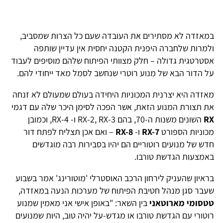
במאזדה לא מסתירים את העובדה שעם כל הצרות שמסביב,
ולמרות שלחברה היפנית הקטנה יחסית אין עדיין שותפה
אסטרטגית גדולה – חלק מצוותי הפיתוח שלהם מוסיפים לעבוד
על הדור הבא של מנוע רוטרי שנחשב לסמל מאד ייחודי להם.
מאזדה היא יצרנית המכוניות היחידה בעולם שמעולם לא זנחה
את תצורת המנוע הזאת, אשר הפכה לסימן היכר שלה עם דגמי
RX
השונים משנות ה-70, בהם RX-2, RX-3 ו- RX-4, וכמובן
מכוניות הספורט
RX-7
ו-
RX-8
– ואם אכן תצליח לפתח דור
חדש של מנועים רוטוריים הם יהיו בסבירות רבה מוגדשים
באמצעות הגדשת טורבו.
בראיון שהעניק לירחון הרכב האוסטרלי 'מוטורינג' אמר בשבוע
שעבר סגן מנהל חטיבת הפיתוח של מערכות הנעה במאזדה,
טטסומי מארוטאני
בין השאר: "באופן אישי אני מאמין שמנוע
רוטורי עם הגדשת טורבו או מגדש-על יהיה טוב, היות שמנועים