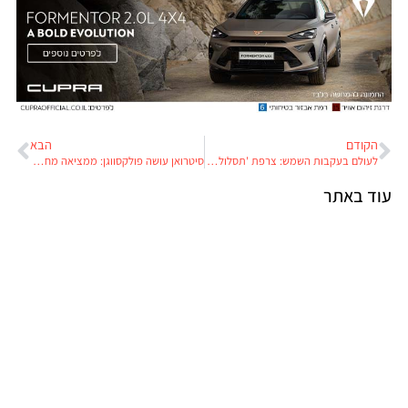
הקודם
הבא
לעולם בעקבות השמש: צרפת 'תסלול' 1,000 קילומטרים של כבישים סולאריים
סיטרואן עושה פולקסווגן: ממציאה מחדש את ה'ואן' המסחרי
עוד באתר