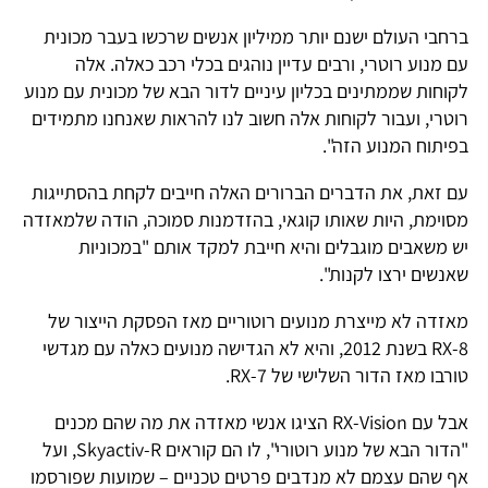
ברחבי העולם ישנם יותר ממיליון אנשים שרכשו בעבר מכונית
עם מנוע רוטרי, ורבים עדיין נוהגים בכלי רכב כאלה. אלה
לקוחות שממתינים בכליון עיניים לדור הבא של מכונית עם מנוע
רוטרי, ועבור לקוחות אלה חשוב לנו להראות שאנחנו מתמידים
בפיתוח המנוע הזה".
עם זאת, את הדברים הברורים האלה חייבים לקחת בהסתייגות
מסוימת, היות שאותו קוגאי, בהזדמנות סמוכה, הודה שלמאזדה
יש משאבים מוגבלים והיא חייבת למקד אותם "במכוניות
שאנשים ירצו לקנות".
מאזדה לא מייצרת מנועים רוטוריים מאז הפסקת הייצור של
RX-8 בשנת 2012, והיא לא הגדישה מנועים כאלה עם מגדשי
טורבו מאז הדור השלישי של RX-7.
אבל עם RX-Vision הציגו אנשי מאזדה את מה שהם מכנים
"הדור הבא של מנוע רוטורי", לו הם קוראים Skyactiv-R, ועל
אף שהם עצמם לא מנדבים פרטים טכניים – שמועות שפורסמו