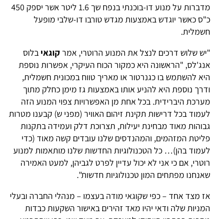
מדברות על מנוע דו-בוכנתי בנפח שך 1.6 ליטר אשר יספק 450
כ"ס כאשר יוגדש באמצעות מגדש טורבו דו-שלבי מופעל
חשמלית.
"יש שלוש דרכים לנצל את המנוע הרוטרי, אמר
קוגאי
בלוס
אנג'לס, "הראשונה היא כמקור הכוח העיקרי, אפשרות נוספת
היא להשתמש בו כגנרטור או מאריך טווח במכונית חשמלית,
ודרך נוספת היא להניע אותו באמצעות גז מימן כחלק מתוך
מערכת היברידית. בכל אחת מן האפשרויות צפוי המנוע הזה
לעמוד בכל דרישות תקינת זיהום האוויר (מפני ש) קבענו מטרות
גבוהות מאוד מבחינת יעילות, תצרוכת דלק ועמידה בתקנות
פליטת המזהמים, והמהנדסים שלנו עובדים קשה מאוד (כדי
לעמוד בהן)… כל הטכנולוגיות החדשות שלנו מותאמות למנוע
רוטרי, אם כי אני לא יכול עדיין לפרט לגביהן, למעט האמירה
שאנחנו מפתחים המון טכנולוגיות חדשות".
אז מצד אחד – כפי שקוגאי מודה בעצמו – מנהלי החברה ובעלי
המניות שלה ודאי יהיו מאד זהירים באישור השקעות כבדות