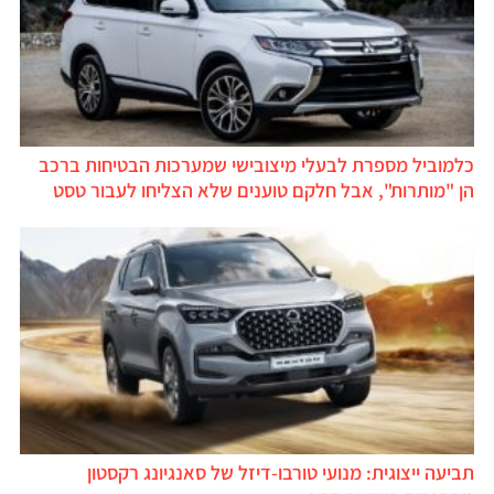
כלמוביל מספרת לבעלי מיצובישי שמערכות הבטיחות ברכב
הן "מותרות", אבל חלקם טוענים שלא הצליחו לעבור טסט
תביעה ייצוגית: מנועי טורבו-דיזל של סאנגיונג רקסטון