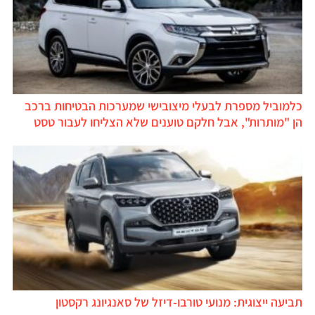
כלמוביל מספרת לבעלי מיצובישי שמערכות הבטיחות ברכב
הן "מותרות", אבל חלקם טוענים שלא הצליחו לעבור טסט
תביעה ייצוגית: מנועי טורבו-דיזל של סאנגיונג רקסטון