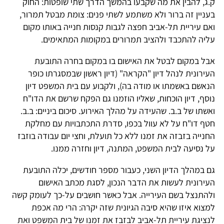
ק.ג, להבין את מה שקבעו בהמשך הדרך שתי שופטות: החוק
בעניין זה ברור ולא משתמע לשתי פנים: צומת מבטל תמרור,
ואם עיריית תל-אביב חפצה לגבות קנסות חנייה באותו מקום
עליה להתכבד ולהציב תמרורים במקומות המתאימים.
אבל במקום לבטל את האישום בו במקום בחרה התובעת
העירונית לנהל דיון "הקראה" (דיון ראשון שבמסגרתו כופר
הנאשם באשמתו או מודה בה), ולקבוע עם בית המשפט דיון
נוסף, דיון הוכחות, שאליו הוזמנו גם הפקח שרשם את הדו"ח
ואשתו של ב.ב. שהעידה על מהלך האירוע. סיכום ביניים: ב.ב.
חטף דו"ח על לא עוול בכפו, סדרת התכתבויות עם מחלקת
החנייה בזבזה את זמנו ללא כל תועלת, וחצי יום עבודה בוזבז
על נסיעה לבית המשפט, המתנה, דיון וחזרה ממנו.
גם במהלך הדיון השני, כעבור מספר חודשים, יכלה התובעת
העירונית לעשות את הדבר הנכון, לסגת מכתב האישום
ולהתנצל בשם העירייה. אבל כאשר חושבים על-כך לעומק קשה
למצוא איזו שהיא סיבה הגיונית שזה יקרה: הרי מה אכפת
לנציגת עיריית תל-אביב לבזבז את זמנו של בית המשפט ואת