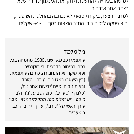
למישהו בעירייה להתעשת ולתקן את המנגנון שרודף שלא
בצדק אחר אזרחים.
למרבה הצער, ביקורת כזאת לא נכתבה בהחלטת השופטת,
והיא פסקה לזכות ב.ב. החזר הוצאות בסך… 643 שקלים…
גיל מלמד
עיתונאי רכב מאז שנת 1986, מתמחה בכלי
רכב, בטיחות בדרכים, ביורוקרטיה
ופוליטיקה של התחבורה. כתיבה עיתונאית
(בין השאר) במגזינים 'טורבו' ו'מוטו'
ובעיתונים היומיים 'ידיעות אחרונות',
'טלגרף', 'מעריב', 'סופהשבוע', 'ג'רוזלם
פוסט' ו'ישראל פוסט'. ממקימי המגזין 'מוטו',
עורך ראשי של 'טורבו', ועורך תחום הרכב
ב'מעריב'.