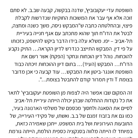
השופטת עדי יעקובוביץ', שדנה בבקשה, קבעה שב.ב. לא סתם
זוכה אלא אף עבר את המשוכות החוקיות שנדרשות לקבלת
פיצוי, ובהחלטתה כתבה ש"המבקש ניסה, משך כשנה ומחצה,
לבטל את הדו"ח תוך שהוא מתכתב עם אגף חנייה בעיריית
תל-אביב – יפו. משלא עלה בידו הדבר ביקש להישפט, כזכותו
על פי דין. המבקש התייצב כנדרש לדיון הקראה… התיק נקבע
להוכחות. נוהל דיון הוכחות ונחקר (הפקח) אשר רשם את
הדו"ח… המבקש (העיד)… בתום דיון ההוכחות זיכתה כבוד
השופטת אונגר-ביטון את המבקש… עוד קבעה כי אכן מדובר
בצומת T ודין תמרור קודם להתבטל בצומת…".
זה המקום שבו אפשר היה לצפות מן השופטת יעקובוביץ' לתאר
את כל נקודות ההחלטה שבהן יכולה הייתה עיריית תל-אביב
לסיים את הסאגה ולחסוך מכספם של משלמי הארנונה בעיר,
כמו גם את בזבוז זמנם של ב.ב. ואשתו, של פקידי העירייה, של
התובעות העירוניות ושל בית המשפט. ייתכן שאמירה כזאת,
במיוחד לו הייתה מלווה בסנקציה כספית הולמת, הייתה גורמת