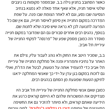
כאשר הסתובב בחניון גילה ב.ב. שבמספר מקומות בו ניצבים
שלטי איסור חניה, אלא שאף אחד מאלה לא נמצא בנתיב
הנסיעה שבו נסע, וגם לא לאחר הצומת שבו פנה. על שפת
המדרכה במקום החנייה אין סימון לאיסור חנייה, וגם אין שם כל
הפרעה לתנועה לכן לא נראה שיש סיבה שלא לחנות שם.
בנוסף, נהגים רבים אחרים סבורים גם הם שמדובר במקום חנייה
מוסדר וזה כמובן מספק שפע של "פרנסה" לפקחי החנייה של
עיריית תל-אביב.
ב.ב, שמכיר היטב את החוק ולא נוהג לעבור עליו, צילם את
האתר על נתיביו ותמרוריו ופנה אל מחלקת החנייה של עיריית
תל-אביב כדי להעמיד אותה על הטעות, לבטל את הדו"ח, ואולי
גם לזכות במקום בגן עדן על-ידי כך שאנשי המחלקה ידאגו
לתיקון הטעות שפוגעת מן הסתם בנהגים רבים.
כמובן שאם אנשי מחלקת החנייה של עיריית תל אביב היו
מצדיקים את המשכורות שלהם לא הייתם קוראים כרגע את
הידיעה שאתם קוראים, ולא מיותר להזכיר גם את החשיפה
המעניינת של עמיתנו
דובי בן גדליהו ב'גלובס'
, לפיה עיריית