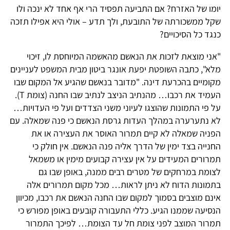
יומו של האזרח? אם התביעה תפסיד הרי אף אחד לא ינכה ולו
שקל ממשכורתה של התובעת, ולך תדע – אולי היא אפילו תזכה
כנגד כל הסיכויים?
"אני מוצאת לזכות את הנאשם מהאשמה המיוחסת לו, זיכוי
מלא", כתבה השופטת יפעת אונגר ביטון מבית המשפט לעניינים
מקומיים בהכרעת דינה. "מדובר בנאשם שהגיע אל המקום שבו
העמיד את רכבו… מהנתיב הניצב לנתיב שבו החנה (צומת T).
על פי התמונות שהוצגו לעיוני משני הצדדים ועל פי העדויות…
לא נתערערה במהלך העדות גרסת הנאשם כי פנה שמאלה. עם
הפניה שמאלה לא קיים תמרור האוסר את העצירה או את
החנייה בצד ימין של הדרך אליה פנה הנאשם. אין חולק כי
תמרורים המעידים על אין עצירה קבועים מימין או משמאל
לצומת במרחקים של מטרים רבים ממנה, באופן שבו גם
בתמונות הדוח לא ניתן לראות… מכל מקום תמרורים אלה
אינם מוצבים בסמוך למקום שבו החנה הנאשם את רכבו, מכיוון
הנסיעה שממנו הגיע. כללי התעבורה קובעים באופן מפורש כי
תמרור המוצב לפני צומת חל עד הצומת… לפיכך התמרור