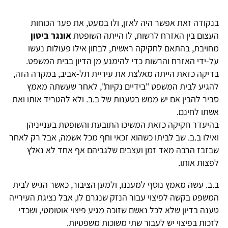
בנקודה זאת אפשר היה לאזן, ולו במעט, את פער הכוחות
העצום בין האזרח לרשות, לו הייתה השופטת
אונגר ביטון
מחויבת, בהתאם לחקיקה ראשית, לבחון אילו פעולות נעשו
על-ידי האזרח והרשות כדי להימנע מן הדיון בבית המשפט.
בדיקה כזאת הייתה מאלצת את עיריית תל-אביב, במקרה הזה,
להגיע לבית המשפט "בידיים נקיות", לאחר שעשתה מאמץ
סביר להבין אם יש ממש בטענות של ב.ב. ולא להטריד אותו ואת
אשתו לחינם.
בהיעדר חקיקה כזאת המשיכו התובעת והשופטת בענייניהן
ואילו ב.ב. שב לביתו כשהוא זכאי וחף מכל אשמה, אבל רק לאחר
שבזבז הרבה מאד זמן ועצבים שלגביהם אף אחד לא נאלץ
לפצות אותו.
ב.ב. עשה מאמץ נוסף למעננו, ולמען הציבור, כאשר הגיש לבית
המשפט בקשה לפיצוי עבור הנזק שנגרם לו, אבל נציגת העירייה
טענה בדיון שלא לכל נאשם שזוכה מגיע פיצוי אוטומטי, ושכדי
לזכות בפיצוי יש לעבור שתי משוכות משפטיות.