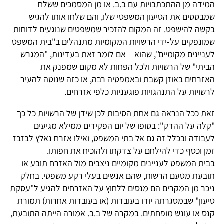
המידה מן ההתכתבויות עם ב.ב. או מן המסמכים ששלח
שמבססים את הטיעון המשפטי שלו, והם שלחו אותו להגיש
בקשה להישפט. זה המקום להזכיר שמשפטים שנוגעים לדוחות
שמונפקים על-ידי הרשויות המקומיות מתנהלים ב"בית המשפט
לעניינים מקומיים", שהוא – אם לומר זאת בעדינות, "המגרש
הביתי" של הרשויות ולכל הפחות לא מקום שמפנק את
האזרחים באוזן קשבת ובאמפטיה רבה, או כזה שנוטה להעיר
לרשויות על התנהגויות פוגעניות כלפי אזרחים.
זאת ככל הנראה גם אחת הסיבות לכן שידן של הרשויות כל כך
"קלה על ההדק": בסופו של יום הפקידים ממילא מגיעים
לעבודה ובכלל זה גם אל בתי המשפט, ואילו אזרח נאלץ לבזבז
זמן וכסף כדי להילחם על צדקתו ולהוכיח את חפותו.
בבית המשפט לעניינים מקומיים ניצבים מול האזרח תובע או
תובעת מטעם הרשות, שהם אנשים בעלי רקע משפטי. בחלק
ניכר מן המקרים הם מנסים ללחוץ על האזרחים להגיע ל"עסקת
טיעון" שבמסגרתה יודו בעובדות (או בעובדות אחרות) תמורת
קנס או עונש מופחתים. במקרה של ב.ב. אמורה הייתה התובעת,