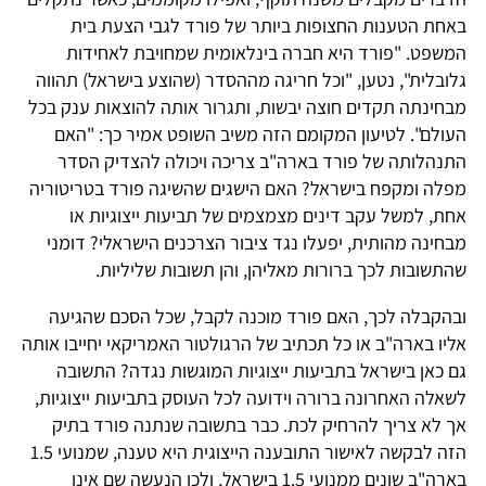
באחת הטענות החצופות ביותר של פורד לגבי הצעת בית
המשפט. "פורד היא חברה בינלאומית שמחויבת לאחידות
גלובלית", נטען, "וכל חריגה מההסדר (שהוצע בישראל) תהווה
מבחינתה תקדים חוצה יבשות, ותגרור אותה להוצאות ענק בכל
העולם". לטיעון המקומם הזה משיב השופט אמיר כך: "האם
התנהלותה של פורד בארה"ב צריכה ויכולה להצדיק הסדר
מפלה ומקפח בישראל? האם הישגים שהשיגה פורד בטריטוריה
אחת, למשל עקב דינים מצמצמים של תביעות ייצוגיות או
מבחינה מהותית, יפעלו נגד ציבור הצרכנים הישראלי? דומני
שהתשובות לכך ברורות מאליהן, והן תשובות שליליות.
ובהקבלה לכך, האם פורד מוכנה לקבל, שכל הסכם שהגיעה
אליו בארה"ב או כל תכתיב של הרגולטור האמריקאי יחייבו אותה
גם כאן בישראל בתביעות ייצוגיות המוגשות נגדה? התשובה
לשאלה האחרונה ברורה וידועה לכל העוסק בתביעות ייצוגיות,
אך לא צריך להרחיק לכת. כבר בתשובה שנתנה פורד בתיק
הזה לבקשה לאישור התובענה הייצוגית היא טענה, שמנועי 1.5
בארה"ב שונים ממנועי 1.5 בישראל, ולכן הנעשה שם אינו