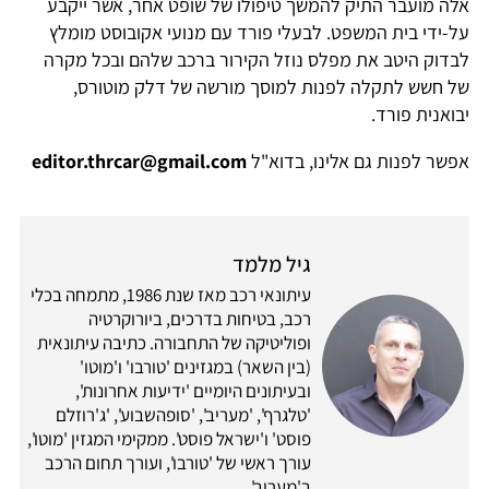
אלה מועבר התיק להמשך טיפולו של שופט אחר, אשר ייקבע
על-ידי בית המשפט. לבעלי פורד עם מנועי אקובוסט מומלץ
לבדוק היטב את מפלס נוזל הקירור ברכב שלהם ובכל מקרה
של חשש לתקלה לפנות למוסך מורשה של דלק מוטורס,
יבואנית פורד.
אפשר לפנות גם אלינו, בדוא"ל
editor.thrcar@gmail.com
גיל מלמד
עיתונאי רכב מאז שנת 1986, מתמחה בכלי
רכב, בטיחות בדרכים, ביורוקרטיה
ופוליטיקה של התחבורה. כתיבה עיתונאית
(בין השאר) במגזינים 'טורבו' ו'מוטו'
ובעיתונים היומיים 'ידיעות אחרונות',
'טלגרף', 'מעריב', 'סופהשבוע', 'ג'רוזלם
פוסט' ו'ישראל פוסט'. ממקימי המגזין 'מוטו',
עורך ראשי של 'טורבו', ועורך תחום הרכב
ב'מעריב'.