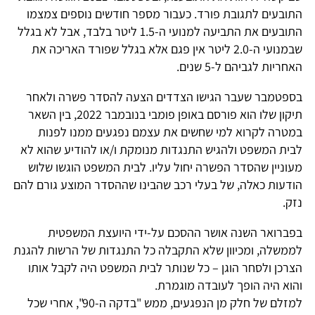
התובעים לתגובת פורד. כעבור מספר חודשים נוספים צמצמו
התובעים את התביעה למנועי ה-1.5 ליטר בלבד, אבל לא בגלל
שבמנועי ה-2.0 ליטר אין פגם אלא בגלל שפורד האריכה את
האחריות לגביהם ל-5 שנים.
בספטמבר שעבר הגישו הצדדים הצעה להסדר פשרה ולאחר
תיקון שלו הוא פורסם באופן פומבי בנובמבר 2022, בין השאר
במטרה לקרוא למי שחשים את עצמם נפגעים ממנו לפנות
לבית המשפט ולהגיש התנגדות מנומקת ו/או להודיע שהוא לא
מעוניין שהסדר הפשרה יחול עליו. לבית המשפט הוגשו שלוש
הודעות כאלה, של בעלי רכב שהבינו שההסדר המוצע גורם להם
נזק.
בפברואר השנה אושר ההסכם על-ידי היועצת המשפטית
לממשלה, ומכיוון שלא התקבלה כל התנגדות של הרשות להגנת
הצרכן ולסחר הוגן – כל שנותר לבית המשפט היה לקבל אותו
והוא היה הופך לעובדה מוגמרת.
למזלם של חלק מן הנפגעים, ממש "בדקה ה-90", אחרי שכל