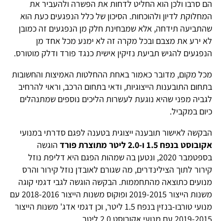
הם סרבו ולכן הוא החליט לדחות את הפשרה ולהעביר את
המחלוקת לדיון ולהוכחות. הסיכון של כלל הנפגעים כעת הוא
שהתביעה תידחה, אלא שמבחינת חלק מן הנפגעים זה כמובן
לא ירע את מצבם ובכל מקרה זה לא ימנע מכל אחד מן
הנפגעים להגיש תביעת נזיקין אישית כנגד פורד ודלק מוטורס.
מכל מקום, מדובר כאמור באחת ההחלטות האמיצות והחשובות
בתחום התובענות הייצוגיות, ודאי בתחום הרכב, וראוי להרחיב
לגביה מפני שהיא נוגעת לעשרות הליכים נוספים שמתנהלים
כיום במקביל.
הבקשה לאישור תובענה ייצוגית בטענה לפגם סדרתי במנועי
אקובוסט בנפח 1.5 ו-2.0 ליטר מתוצרת פורד
הוגשה
בספטמבר 2020, ונטען בה שמהות הפגם היא דליפת נוזל
קירור לתוך הצילינדרים, מה שגורם לאובדן נוזל קירור והרס
מנועים כתוצאה מהתחממות. הבקשה הוגשה לגבי דגמי קוגה
משנות הייצור 2019-2015 ופוקוס משנות הייצור 2018-2016 עם
מנועי טורבו-בנזין בנפח 1.5 ליטר, וכן דגמי אדג' משנות הייצור
2019-2015 עם מנועי אקובוסט 2.0 ליטר.