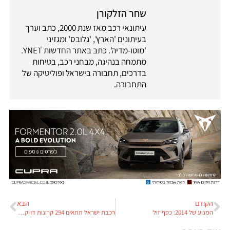
שחר הזלקורן
עיתונאי רכב מאז שנת 2000, כתב וערך
בעיתונים 'הארץ', 'גלובס' ומגזיני
'מוטו-מדיה'. כתב באתר החדשות YNET.
מתמחה בנהיגה, מבחני רכב, בטיחות
בדרכים, תחבורה בישראל ופוליטיקה של
התחבורה.
הקודם
הבא
המנוע של 2014: כסף זול
רכבת ישראל תתאים 294 קרונות דו-קומתיים לנסיעה חשמלית