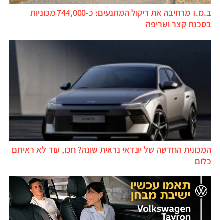
ב.מ.וו מרחיבה את ריקול המתנעים: כ-744,000 מכוניות
בסכנת קצר ושריפה
המכונית החדשה של יונדאי נראית שונה? חכו, עוד לא ראיתם
כלום