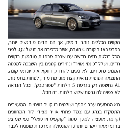
הקווים הכללים נותרו דומים, אך הם חדים מודגשים יותר,
בפרט באזור קורה C העבה, אשר מזכירה את זו של Q2. לפני
הכל בולטת חזית חדשה עם שבכה טרפזית מודגשת בקווים
חדים, ושלל "כונסי אוויר" ונחירים קטנים בין השבכה למכסה
המנוע מזכירים, לא נעים להודות, דווקא את יונדאי קונה.
התוצאה הסופית נראית קצת מוגזמת מידי, לפחות בתמונות.
A1 נחשפה רק בגרסת 5 דלתות "ספורטבק", וככל הנראה
לא צפויה לה גרסת שלוש דלתות. זה חבל.
תא הנוסעים עבר מהפך ושולטים בו קווים זוויתיים. המעצבים
התמקדו בנהג עם צמד פתחי אוויר מצידי לוח המחוונים
(קיימת אופציה למסך מסוג "קוקפיט וירטואלי" כפי שמוצע
בדגמי אאודי יקרים יותר), והקונסולה המרכזית מופנית לעבר