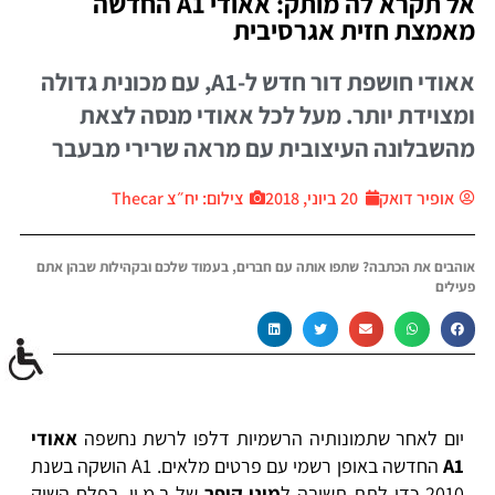
אל תקרא לה מותק: אאודי A1 החדשה
מאמצת חזית אגרסיבית
אאודי חושפת דור חדש ל-A1, עם מכונית גדולה
ומצוידת יותר. מעל לכל אאודי מנסה לצאת
מהשבלונה העיצובית עם מראה שרירי מבעבר
אופיר דואק
20 ביוני, 2018
צילום: יח״צ Thecar
אוהבים את הכתבה? שתפו אותה עם חברים, בעמוד שלכם ובקהילות שבהן אתם
פעילים
יום לאחר שתמונותיה הרשמיות דלפו לרשת נחשפה
אאודי
A1
החדשה באופן רשמי עם פרטים מלאים. A1 הושקה בשנת
2010 כדי לתת תשובה ל
מיני קופר
של ב.מ.וו. בפלח השוק