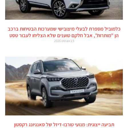
כלמוביל מספרת לבעלי מיצובישי שמערכות הבטיחות ברכב
הן "מותרות", אבל חלקם טוענים שלא הצליחו לעבור טסט
5 באוגוסט 2026
תביעה ייצוגית: מנועי טורבו-דיזל של סאנגיונג רקסטון