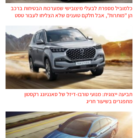
כלמוביל מספרת לבעלי מיצובישי שמערכות הבטיחות ברכב
הן "מותרות", אבל חלקם טוענים שלא הצליחו לעבור טסט
תביעה ייצוגית: מנועי טורבו-דיזל של סאנגיונג רקסטון
מתפגרים בשיעור חריג