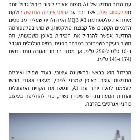
עם הדור החדש של A1 מנסה אאודי ליצור בידול גדול יותר
מ
פולקסווגן פולו
, אשר יחד עם
סיאט איביזה החדשה
חולקת
איתה את פלטפורמת MQB A0 המודולרית שעליה מבוססים
הדגמים הקטנים של קבוצת פולקסווגן. שימוש בפלטפורמה
החדשה אפשר להגדיל את המידות באופן משמעותי, וזה
חשוב בעיקר כשמדובר במרחב הפנים: בסיס הגלגלים הוגדל
ב-10 ס"מ ל-256 ס"מ, אך ממדי הרוחב והגובה נותרו זהים
(174 ו-141 ס"מ).
הבידול הוא בראש ובראשונה עיצובי. בעוד שפולו ואיביזה
החדשות עוצבו באופן שמרני למדי, מעצבי אאודי הרשו
לעצמם להעז יותר עם A1, ונטשו את הקווים המעוגלים
והחזות המעודנת, יש שיגידו נשית, כדי להחליפה בעיצוב
כוחני ואגרסיבי בהרבה.