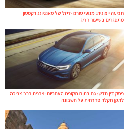
תביעה ייצוגית: מנועי טורבו-דיזל של סאנגיונג רקסטון
מתפגרים בשיעור חריג
פסק דין חדש: גם בתום תקופת האחריות יצרנית רכב צריכה
לתקן תקלה סדרתית על חשבונה