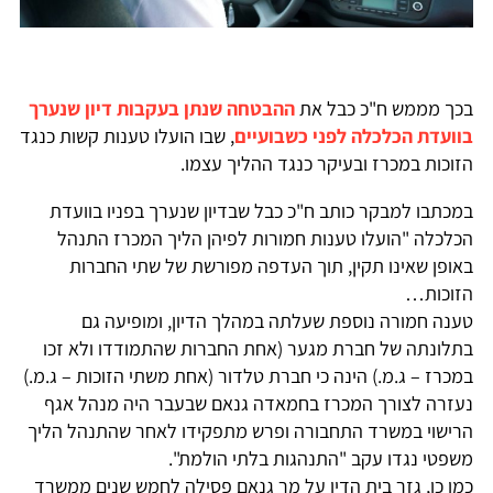
בכך מממש ח"כ כבל את
ההבטחה שנתן בעקבות דיון שנערך
בוועדת הכלכלה לפני כשבועיים
, שבו הועלו טענות קשות כנגד
הזוכות במכרז ובעיקר כנגד ההליך עצמו.
במכתבו למבקר כותב ח"כ כבל שבדיון שנערך בפניו בוועדת
הכלכלה "הועלו טענות חמורות לפיהן הליך המכרז התנהל
באופן שאינו תקין, תוך העדפה מפורשת של שתי החברות
הזוכות…
טענה חמורה נוספת שעלתה במהלך הדיון, ומופיעה גם
בתלונתה של חברת מגער (אחת החברות שהתמודדו ולא זכו
במכרז – ג.מ.) הינה כי חברת טלדור (אחת משתי הזוכות – ג.מ.)
נעזרה לצורך המכרז בחמאדה גנאם שבעבר היה מנהל אגף
הרישוי במשרד התחבורה ופרש מתפקידו לאחר שהתנהל הליך
משפטי נגדו עקב "התנהגות בלתי הולמת".
כמו כן, גזר בית הדין על מר גנאם פסילה לחמש שנים ממשרד