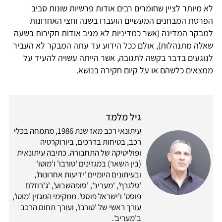
לא מיותר לציין שחומרים רבים אודות פרשיות שונות סביב
הפרטת המבחנים המעשיים הועברו בשנה וחצי האחרונות
למבקר המדינה (אשר כמדיניות לא מגיב אודות חקירות בשעה
שאלה מתנהלות), אולם ככל הידוע עד עתה המבקר לא העביר
לנוגעים בדבר בקשה לתגובה, אשר הייתה עשויה להעיד על
ממצאים כלשהם או על קיום חקירה בנושא.
גיל מלמד
עיתונאי רכב מאז שנת 1986, מתמחה בכלי
רכב, בטיחות בדרכים, ביורוקרטיה
ופוליטיקה של התחבורה. כתיבה עיתונאית
(בין השאר) במגזינים 'טורבו' ו'מוטו'
ובעיתונים היומיים 'ידיעות אחרונות',
'טלגרף', 'מעריב', 'סופהשבוע', 'ג'רוזלם
פוסט' ו'ישראל פוסט'. ממקימי המגזין 'מוטו',
עורך ראשי של 'טורבו', ועורך תחום הרכב
ב'מעריב'.