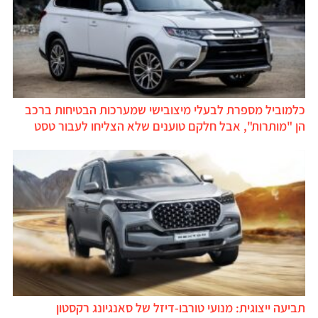
כלמוביל מספרת לבעלי מיצובישי שמערכות הבטיחות ברכב
הן "מותרות", אבל חלקם טוענים שלא הצליחו לעבור טסט
תביעה ייצוגית: מנועי טורבו-דיזל של סאנגיונג רקסטון