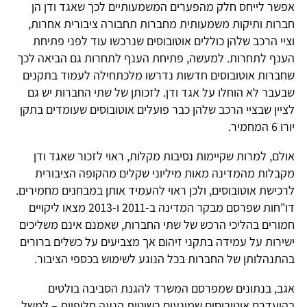
אפשר לייחס חלק מהפערים המשמעותיים לכך שאגד ודן הן
חברות ותיקות משמעותית מחברות תחבורה ציבורית אחרות,
וציי הרכב שלהן כוללים אוטובוסים שנרכשו עוד לפני פתיחת
הענף לתחרות. למעשה, פתיחת הענף לתחרות גם הביאה לכך
שחברות אוטובוסים חדשות נדרשו מלכתחילה לעמוד בתקנים
שבעבר לא הוחלו על אגד ודן. לזכותן של שתי החברות יש גם
לציין שבציי הרכב שלהן כבר פועלים אוטובוסים שעומדים בתקן
יורו 6 המחמיר.
אולם, למרות שקיימות נסיבות מקלות, ראוי לזכור שאגד ודן
מקבלות מהמדינה מאות מיליוני שקלים מהקופה הציבורית
לרכישת אוטובוסים, ולכן ראוי להעמיד אותן במבחנים מחמירים.
דו"חות שפרסם מבקר המדינה ב-2011 ו-2013 מצאו ליקויים
חמורים בהליכי הרכש של שתי החברות, שאמנם אינם משליכים
ישירות על עמידה בתקני זיהום אך מצביעים על כשלים ברורים
בהתנהלותן של החברות בכל הנוגע לשימוש בכספי הציבור.
אגב, בנתונים שמפרסם המשרד להגנת הסביבה בולטים
בהיעדרם אוטובוסים שמונעים בשיטות הנעה חלופיות – למשל