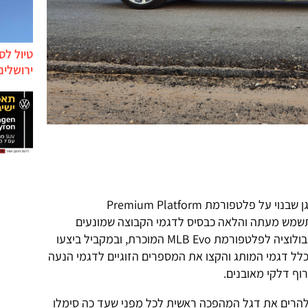
טיול לס
ירושלים
A5 היא דגם ראשון של קבוצת פולקסווגן שבנוי על פלטפורמת Premium Platform
 (או בקיצור PPC) אשר תשמש מעתה והלאה כבסיס לדגמי הקבוצה שמונעים
במנועי בעירה פנימית. למעשה זאת אבולוציה לפלטפורמת MLB Evo המוכרת, ובמקביל ביצעו
כלל דגמי המותג והקצו את המספרים הזוגיים לדגמי הנעה
וף דלקי מאובנים.
להרים את דגל המהפכה ראשית לכל מפני שעד כה סימלו