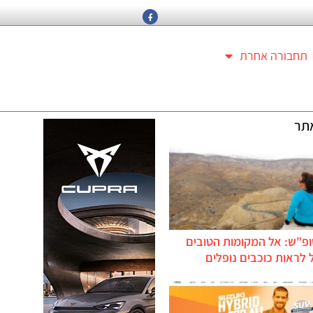
תחבורה אחרת
תר
ופ"ש: אל המקומות הטובים
לראות כוכבים נופלים