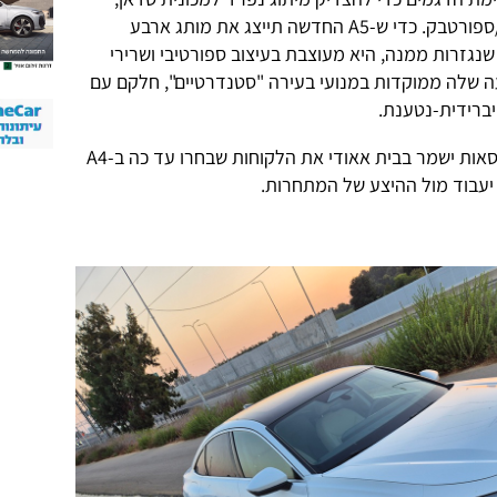
מכונית סטיישן (אוואנט) ומכונית קופה/ספורטבק. כדי ש-A5 החדשה תייצג את מותג ארבע
נגזרות ממנה, היא מעוצבת בעיצוב ספורטיבי ושרירי
ה שלה ממוקדות במנועי בעירה "סטנדרטיים", חלקם עם
יברידית-נטענת.
שאלת מיליון האירו היא אם איחוד הגרסאות ישמר בבית אאודי את הלקוחות שבחרו עד כה ב-A4