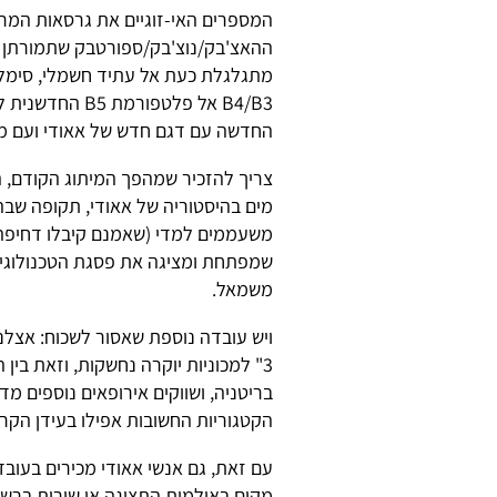
המספרים האי-זוגיים את גרסאות המרכ
B4/B3 אל פלטפו
החדשה עם דגם חדש של אאודי ועם מי
מים בהיסטוריה של אאודי, תקופה שבה
משעממים למדי (שאמנם קיבלו דחיפה בז
שמפתחת ומציגה את פסגת הטכנולוגיה 
משמאל.
ויש עובדה נוספת שאסור לשכוח: אצלנו
3" למכוניות יוקרה נחשקות, וזאת בין
בריטניה, ושווקים אירופאים נוספים מ
הקטגוריות החשובות אפילו בעידן הקר
עם זאת, גם אנשי אאודי מכירים בעוב
מקום באולמות התצוגה או שורות ברשי