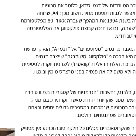
ב המיוחדות של דגמי סדאן, כלומר את מכוניות
ההאצ'בק/נוצ'בק/ספורטבק שתמורתן אפשר לגבות תוספת מחיר. חשוב מכך: A4, שרוחה
מתגלגלת כעת אל עתיד חשמלי, סימלה בשנת 1994 את המהפך שעברה אאודי 80 מפלטפורמת
רמת B5 החדשנית לשעתה, וגם אז חנכה קבוצת פולקסווגן את הפלטפורמה
תוג חדש.
צריך להזכיר שמהפך המיתוג הקודם, המעבר מדגמים "ממוספרים" אל "דגמי A", הוא קו פרשת
 היא הפכה מ"פולקסווגן משודרגת" שייצרה דגמים
כות הילת הראלי וה'קוואטרו') ליצרנית יוקרה לגיטימית
ולא משפילה את פנסיה בפני מרצדס מימין וב.מ.וו.
, בלבנט, נחשבות "הגרמניות של קטגוריית ב.מ.וו סידרה
 השאר מפני שהן יותר יקרות מאשר יוקרתיות. בגרמניה,
דובר במכוניות שנמכרות במספרים גדולים יחסית ובאחת
וסאוברים שמתנפחים והולכים.
דה שהקרוסאוברים מכלים כל חלקה טובה וכרגע אין מספיק
מת הדגמים כדי להצדיק מיתוג נפרד למכונית סדאן,