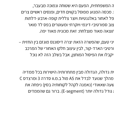
ה המשפחתית, הפעם היא שטוחה ונמוכה מבעבר,
. מכסה המנוע מפוסל בקווים חדים, ופנסים ראשיים צרים
פל לאחור באלגנטיות ויוצר צללית קופה-ארבע-דלתות
וב ספורטיבי-דינמי ויוקרתי ומעוטרים בפס לד מואר
תוצאה מאוד מוצלחת: זאת מכונית מאוד יפה.
יני טעם, שהפשרה הזאת יצרה דיסוננס מוגזם בין החזית –
יבי הארד-קור, לבין עיצוב חלקו האחורי של המרכב
יקבלו את הפיסול המוחצן, אבל בשלב הזה לא נוכל
שה היא מכונית גדולה, הגדולה מבין מתחרותיה הישירות בכל ממדיה
(אורך 4.83 מטר ורוחב 1.86 מטר). זה מהלך שנועד לבדל את A5 מול ב.מ.וו סדרה 3 ומרצדס C
עה שאאודי (נאמנה לקהל לקוחותיה בסין) ניפחה את
הרכב כמעט עד לממדים של קטגוריית גודל גדולה יותר (E-segment). ברור גם שהממדים