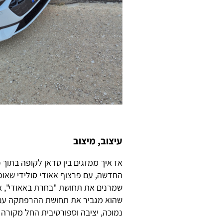
עיצוב, מיצוב
החדשה, עם פרצוף אאודי סולידי שאופ
שמרנים את תחושת "בחרת באאודי", א
שהוא מגביר את תחושת ההרפתקה עם 
נמוכה, יציבה וספורטיבית החל מקורה B האמצעית ועד לקצה הזנב.