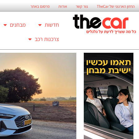
החזון הארגוני של TheCar
צור קשר
אודות
פרסום באתר
חדשות
מבחנים
צרכנות רכב